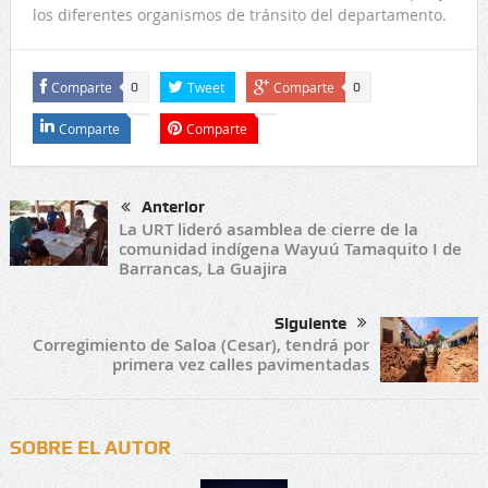
los diferentes organismos de tránsito del departamento.
Comparte
Tweet
Comparte
0
0
Comparte
Comparte
Anterior
La URT lideró asamblea de cierre de la
comunidad indígena Wayuú Tamaquito I de
Barrancas, La Guajira
Siguiente
Corregimiento de Saloa (Cesar), tendrá por
primera vez calles pavimentadas
SOBRE EL AUTOR