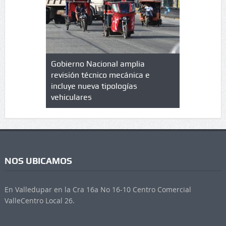
lazo de
Gobierno Nacional amplia
Qué es un 
trícula en
revisión técnico mecánica e
cuáles son
 UPC
incluye nueva tipologías
vehiculares
NOS UBICAMOS
En Valledupar en la Cra 16a No 16-10 Centro Comercial
ValleCentro Local 26.