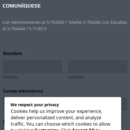
COMUNÍQUESE
Con Administracion al 5-704269 / Telefax 5-704260 Con Estudios
al 5-704444 / 5-713013
N
Nombre
*
e
w
s
l
e
Nombre
Apellidos
t
t
Correo electrónico
*
e
r
*
We respect your privacy
e
Cookies help us improve your experience,
l
deliver personalized content, and analyze
e
Newsletter Subscription
*
traffic. You can choose which cookies to allow
c