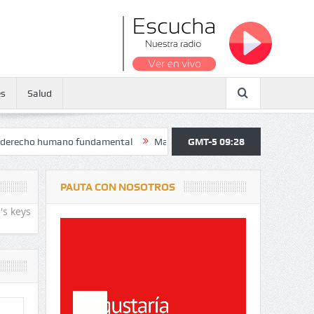
es
Salud
 humano fundamental
Maratón atendió a más de 38.000 jóvenes y per
GMT-5 09:28
PAUTA CON NOSOTROS
's keys