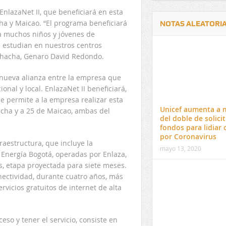
EnlazaNet II, que beneficiará en esta
a y Maicao. “El programa beneficiará
NOTAS ALEATORI
, a muchos niños y jóvenes de
 estudian en nuestros centros
iohacha, Genaro David Redondo.
a nueva alianza entre la empresa que
onal y local. EnlazaNet II beneficiará,
Delwin Jiménez, nuevo Contralor
El 17 de enero vence pl
 permite a la empresa realizar esta
Departamental del Cesar
venta de pines para ma
Unicef aumenta a 
acha y a 25 de Maicao, ambas del
preuniversitario de la 
del doble de solici
fondos para lidiar c
por Coronavirus
aestructura, que incluye la
mayo 13, 2020
 Energía Bogotá, operadas por Enlaza,
s, etapa proyectada para siete meses.
nectividad, durante cuatro años, más
vicios gratuitos de internet de alta
so y tener el servicio, consiste en