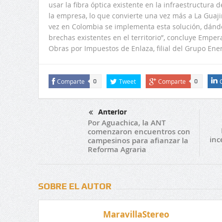
usar la fibra óptica existente en la infraestructura 
la empresa, lo que convierte una vez más a La Guaj
vez en Colombia se implementa esta solución, dándon
brechas existentes en el territorio”, concluye Emper
Obras por Impuestos de Enlaza, filial del Grupo Ene
Comparte
Tweet
Comparte
0
0
Anterior
Por Aguachica, la ANT
comenzaron encuentros con
inc
campesinos para afianzar la
Reforma Agraria
SOBRE EL AUTOR
MaravillaStereo