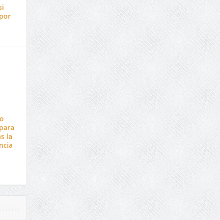
si
por
lo
 para
s la
ncia