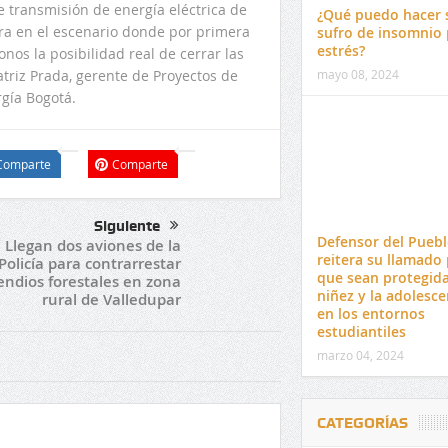
de transmisión de energía eléctrica de
¿Qué puedo hacer 
ira en el escenario donde por primera
sufro de insomnio 
estrés?
os la posibilidad real de cerrar las
mayo 08, 2024
atriz Prada, gerente de Proyectos de
rgía Bogotá.
Comparte
Comparte
Siguiente
Defensor del Pueb
Llegan dos aviones de la
reitera su llamado
Policía para contrarrestar
que sean protegida
endios forestales en zona
niñez y la adolesce
rural de Valledupar
en los entornos
estudiantiles
marzo 04, 2024
CATEGORÍAS