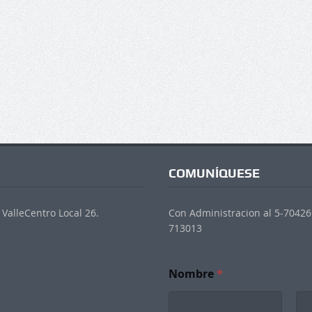
COMUNÍQUESE
ValleCentro Local 26.
Con Administracion al 5-704269
713013
Nombre
*