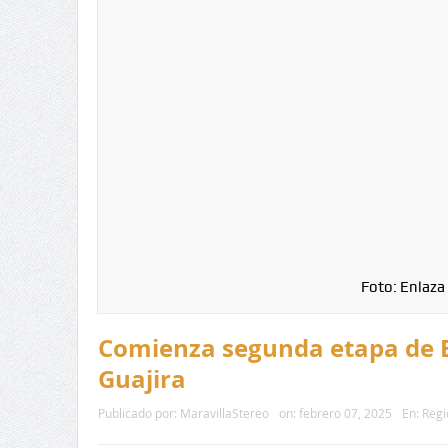
Foto: Enlaza
Comienza segunda etapa de 
Guajira
Publicado por:
MaravillaStereo
on:
febrero 07, 2025
En:
Regi