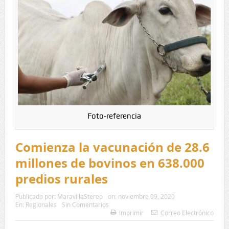
Foto-referencia
Comienza la vacunación de 28.6
millones de bovinos en 638.000
predios rurales
Publicado por:
MaravillaStereo
on:
noviembre 09, 2020
En:
Regionales
Sin Comentarios
Imprimir
Correo Electrónico