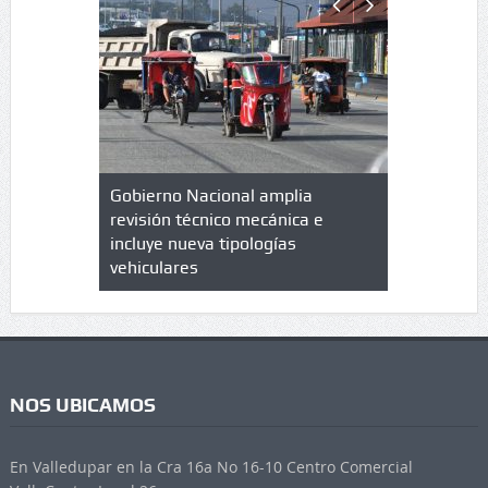
lazo de
Gobierno Nacional amplia
Qué es un 
trícula en
revisión técnico mecánica e
cuáles son
 UPC
incluye nueva tipologías
vehiculares
NOS UBICAMOS
En Valledupar en la Cra 16a No 16-10 Centro Comercial