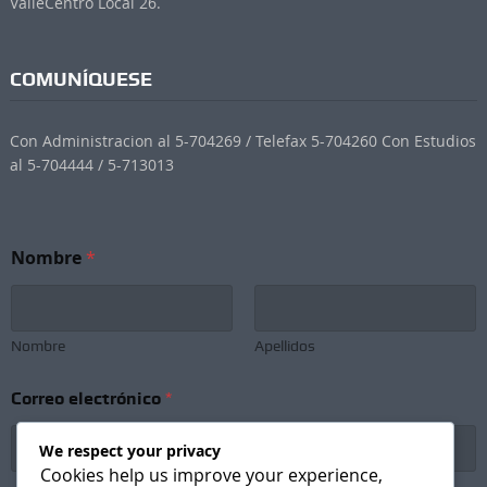
ValleCentro Local 26.
COMUNÍQUESE
Con Administracion al 5-704269 / Telefax 5-704260 Con Estudios
al 5-704444 / 5-713013
C
Nombre
*
o
r
r
e
o
Nombre
Apellidos
C
o
Correo electrónico
*
r
r
e
We respect your privacy
o
Cookies help us improve your experience,