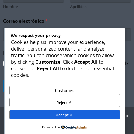
Nombre
Apellidos
Correo electrónico
*
We respect your privacy
Cookies help us improve your experience,
deliver personalized content, and analyze
*
Newsletter Subscription
*
*
traffic. You can choose which cookies to allow
S
by clicking
Customize
. Click
Accept All
to
I agree to receive newsletters and promotional emails.
u
consent or
Reject All
to decline non-essential
b
cookies.
s
c
Suscribirse
r
Customize
i
p
Reject All
t
i
Accept All
Agencia Digital - Desarrollo
o
web
n
Powered by