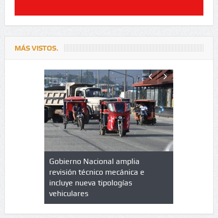
MÁS VISTOS.
lazo de
Gobierno Nacional amplia
Qué es un 
trícula en
revisión técnico mecánica e
cuáles son
 UPC
incluye nueva tipologías
vehiculares