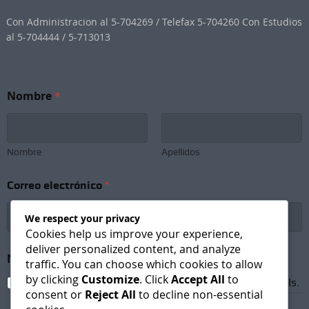
Con Administracion al 5-704269 / Telefax 5-704260 Con Estudios
al 5-704444 / 5-713013
Nombre
*
Nombre
Apellidos
Correo electrónico
*
We respect your privacy
Cookies help us improve your experience,
deliver personalized content, and analyze
C
Newsletter Subscription
*
o
traffic. You can choose which cookies to allow
r
by clicking
Customize
. Click
Accept All
to
I agree to receive newsletters and promotional emails.
r
consent or
Reject All
to decline non-essential
e