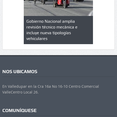
lazo de
Gobierno Nacional amplia
Qué es un 
trícula en
revisión técnico mecánica e
cuáles son
 UPC
incluye nueva tipologías
vehiculares
NOS UBICAMOS
En Valledupar en la Cra 16a No 16-10 Centro Comercial
ValleCentro Local 26.
COMUNÍQUESE