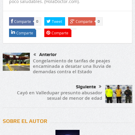
poco saludables. (HolaDoctor.com).
Comparte
Tweet
Comparte
0
0
Comparte
Comparte
Anterior
Congelamiento de tarifas de peajes
encaminada a desatar una lluvia de
demandas contra el Estado
Siguiente
Cayó en Valledupar presunto abusador
sexual de menor de edad
SOBRE EL AUTOR