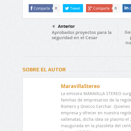
Comparte
Tweet
Comparte
0
0
Anterior
Ga
Aprobados proyectos para la
seguridad en el Cesar
nu
SOBRE EL AUTOR
MaravillaStereo
La emisora MARAVILLA STEREO surge
familias de empresarios de la regi
Romero y Gnecco Cerchar. Quienes 
empresa y ofrecer en nuestra regió
vallenatas, dicha idea se plasmo e
inaugurada en la plazoleta del centr