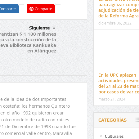
para agilizar compr
Comparte
Comparte
adjudicación de tie
de la Reforma Agra
diciembre 06, 2022
Siguiente
rantizan $ 1.100 millones
para la construcción de la
eva Biblioteca Kankuaka
en Atánquez
En la UPC aplazan
actividades presen
del 21 al 23 de mar
por casos de varice
 de la idea de dos importantes
marzo 21, 2024
ón costeña: los hermanos Quintero
en el año 1992 quisieron crear
n otro modelo de radio con raíces
CATEGORÍAS
l 21 de Diciembre de 1993 cuando fue
o comercial valle centro, Maravilla
Culturales