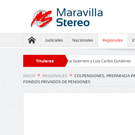
Judiciales
Nacionales
Regionales
E
aseguramiento contra Juliana Guerrero y Luis Carlos Gutiérrez
Titulares
Defenso
INICIO
REGIONALES
COLPENSIONES, PREPARADA PAR
FONDOS PRIVADOS DE PENSIONES