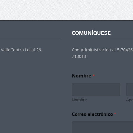
COMUNÍQUESE
ValleCentro Local 26.
Con Administracion al 5-704269
713013
*
Nombre
*
*
*
Nombre
Ape
Correo electrónico
*