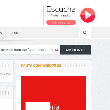
es
Salud
o humano fundamental
Maratón atendió a más de 38.000 jóvenes y pe
GMT-5 07:11
PAUTA CON NOSOTROS
's keys