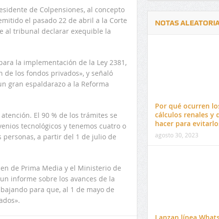
esidente de Colpensiones, al concepto
mitido el pasado 22 de abril a la Corte
NOTAS ALEATORI
e al tribunal declarar exequible la
ara la implementación de la Ley 2381,
n de los fondos privados», y señaló
 un gran espaldarazo a la Reforma
Delwin Jiménez, nuevo Contralor
El 17 de enero vence pl
Departamental del Cesar
venta de pines para ma
Por qué ocurren lo
preuniversitario de la 
cálculos renales y 
tención. El 90 % de los trámites se
hacer para evitarlo
venios tecnológicos y tenemos cuatro o
agosto 30, 2023
 personas, a partir del 1 de julio de
men de Prima Media y el Ministerio de
 un informe sobre los avances de la
abajando para que, al 1 de mayo de
ados».
Lanzan línea What