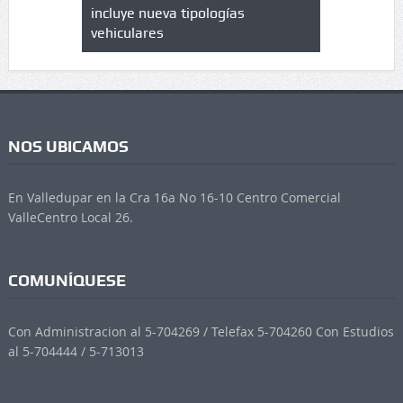
 UPC
incluye nueva tipologías
vehiculares
NOS UBICAMOS
En Valledupar en la Cra 16a No 16-10 Centro Comercial
ValleCentro Local 26.
COMUNÍQUESE
Con Administracion al 5-704269 / Telefax 5-704260 Con Estudios
al 5-704444 / 5-713013