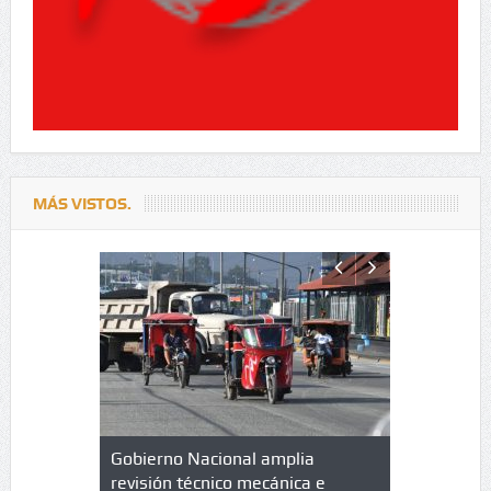
MÁS VISTOS.
lazo de
Gobierno Nacional amplia
Qué es un 
trícula en
revisión técnico mecánica e
cuáles son