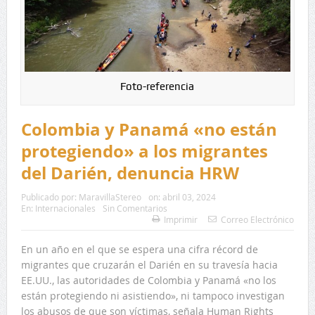
Foto-referencia
Colombia y Panamá «no están
protegiendo» a los migrantes
del Darién, denuncia HRW
Publicado por:
MaravillaStereo
on:
abril 03, 2024
En:
Internacionales
Sin Comentarios
Imprimir
Correo Electrónico
En un año en el que se espera una cifra récord de
migrantes que cruzarán el Darién en su travesía hacia
EE.UU., las autoridades de Colombia y Panamá «no los
están protegiendo ni asistiendo», ni tampoco investigan
los abusos de que son víctimas, señala Human Rights