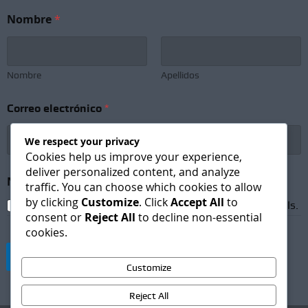
Nombre
*
Nombre
Apellidos
N
Correo electrónico
*
o
m
b
We respect your privacy
r
Cookies help us improve your experience,
e
deliver personalized content, and analyze
N
Newsletter Subscription
*
traffic. You can choose which cookies to allow
e
by clicking
Customize
. Click
Accept All
to
w
I agree to receive newsletters and promotional emails.
s
consent or
Reject All
to decline non-essential
l
cookies.
e
t
Suscribirse
t
Customize
e
r
Reject All
C