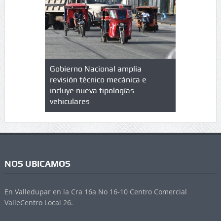
lazo de
Gobierno Nacional amplia
Qué es un 
trícula en
revisión técnico mecánica e
cuáles son
 UPC
incluye nueva tipologías
vehiculares
NOS UBICAMOS
En Valledupar en la Cra 16a No 16-10 Centro Comercial
ValleCentro Local 26.