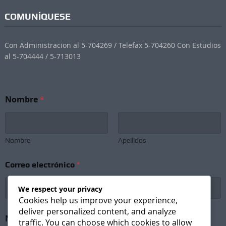
COMUNÍQUESE
Con Administracion al 5-704269 / Telefax 5-704260 Con Estudios
al 5-704444 / 5-713013
Nombre
*
Nombre
Apellidos
e
Correo electrónico
*
l
e
c
We respect your privacy
t
Cookies help us improve your experience,
r
deliver personalized content, and analyze
ó
Newsletter Subscription
*
traffic. You can choose which cookies to allow
n