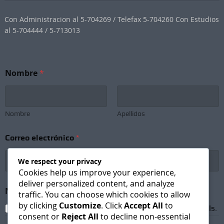
Con Administracion al 5-704269 / Telefax 5-704260 Con Estudios
al 5-704444 / 5-713013
Nombre
*
Nombre
Apellidos
Correo electrónico
*
We respect your privacy
Cookies help us improve your experience,
deliver personalized content, and analyze
N
Newsletter Subscription
*
e
traffic. You can choose which cookies to allow
w
by clicking
Customize
. Click
Accept All
to
I agree to receive newsletters and promotional emails.
s
consent or
Reject All
to decline non-essential
l