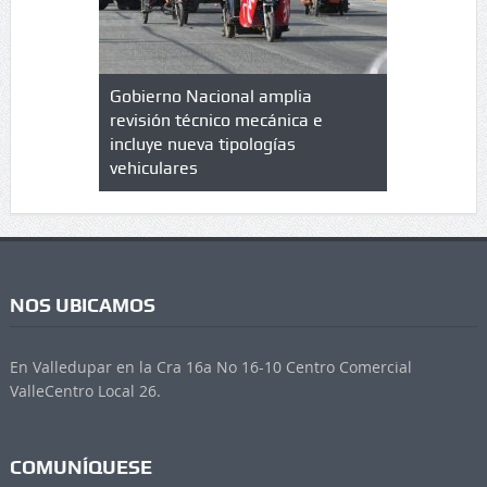
lazo de
Gobierno Nacional amplia
Qué es un 
trícula en
revisión técnico mecánica e
cuáles son
 UPC
incluye nueva tipologías
vehiculares
NOS UBICAMOS
En Valledupar en la Cra 16a No 16-10 Centro Comercial
ValleCentro Local 26.
COMUNÍQUESE