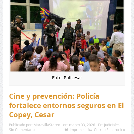
Foto: Policesar
Cine y prevención: Policía
fortalece entornos seguros en El
Copey, Cesar
Publicado por:
MaravillaStereo
on:
marzo 03, 2026
En:
Judiciales
Sin Comentarios
Imprimir
Correo Electrónico