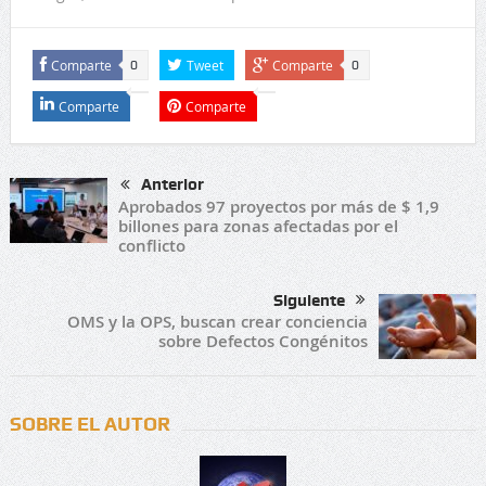
Comparte
Tweet
Comparte
0
0
Comparte
Comparte
Anterior
Aprobados 97 proyectos por más de $ 1,9
billones para zonas afectadas por el
conflicto
Siguiente
OMS y la OPS, buscan crear conciencia
sobre Defectos Congénitos
SOBRE EL AUTOR