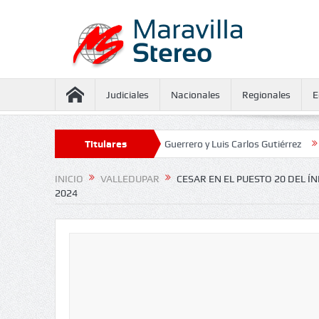
Judiciales
Nacionales
Regionales
E
guramiento contra Juliana Guerrero y Luis Carlos Gutiérrez
Titulares
Defensorí
INICIO
VALLEDUPAR
CESAR EN EL PUESTO 20 DEL 
2024