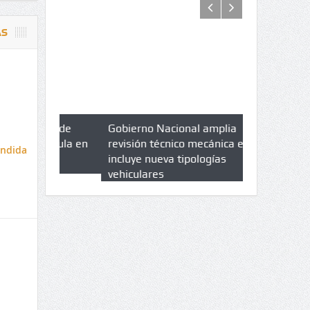
AS
azo de
Gobierno Nacional amplia
Qué es un 
trícula en
revisión técnico mecánica e
cuáles son 
endida
UPC
incluye nueva tipologías
vehiculares