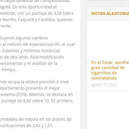
ice Departamental de Competitividad
ogotá. En esta oportunidad el
edición, con un puntaje de 4,58 sobre
NOTAS ALEATORI
e Nariño, Caquetá y Córdoba, quienes
mente.
odujeron algunos cambios
n el método de estandarización, el cual
es máximos y mínimos históricos
Delwin Jiménez, nuevo Contralor
El 17 de enero vence pl
l de seis años. Esta modificación
Departamental del Cesar
venta de pines para ma
En el Cesar, apreh
artamentos y el análisis de la
preuniversitario de la 
gran cantidad de
l tiempo.
cigarrillos de
contrabando
de ocupa la octava posición a nivel
agosto 17, 2021
 departamento presenta el mejor
xterno (9,59). Además, se destaca en
n puntaje de 6,92 sobre 10. Es primero
tunidades de mejora en los pilares de
puntuaciones de 2,92 y 1,07,