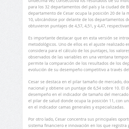
undécima vez consecutiva los resultados de su Índ
para los 32 departamentos del país y la ciudad de B
departamento de Cesar ocupa la posición 20 de la m
10, ubicándose por delante de los departamentos d
obtuvieron puntajes de 4,57, 4,51, y 4,47, respectiva
Es importante destacar que en esta versión se intr
metodológicos. Uno de ellos es el ajuste realizado e
considera para el cálculo de los puntajes, los valor
observados de las variables en una ventana tempora
permite la comparación de los resultados de los dep
evolución de su desempeño competitivo a través de
Cesar se destaca en el pilar tamaño de mercado, don
nacional y obtiene un puntaje de 6,54 sobre 10. El
desempeño en el indicador de tamaño del mercado e
el pilar de salud donde ocupa la posición 11, con u
en el indicador camas generales y especializadas.
Por otro lado, Cesar concentra sus principales opor
sistema financiero e innovación en los que registra 