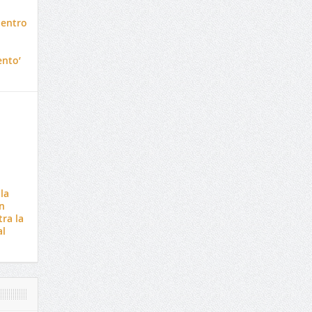
dentro
ento’
la
n
ra la
al