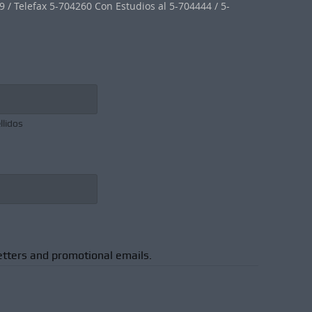
 / Telefax 5-704260 Con Estudios al 5-704444 / 5-
llidos
etters and promotional emails.