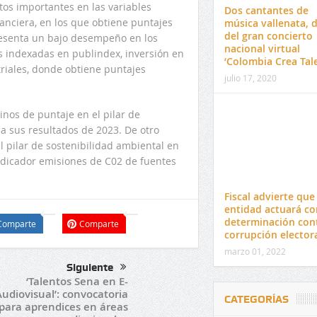
tos importantes en las variables
Dos cantantes de
anciera, en los que obtiene puntajes
música vallenata, 
del gran concierto
 presenta un bajo desempeño en los
nacional virtual
as indexadas en publindex, inversión en
‘Colombia Crea Tal
triales, donde obtiene puntajes
julio 17, 2020
nos de puntaje en el pilar de
 a sus resultados de 2023. De otro
 pilar de sostenibilidad ambiental en
indicador emisiones de C02 de fuentes
Fiscal advierte que 
entidad actuará co
determinación cont
Comparte
Comparte
corrupción elector
marzo 01, 2022
Siguiente
‘Talentos Sena en E-
udiovisual’: convocatoria
CATEGORÍAS
para aprendices en áreas