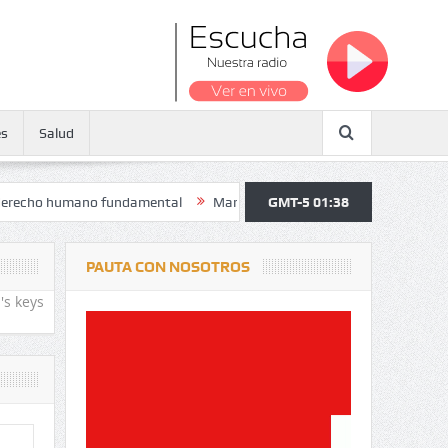
es
Salud
humano fundamental
Maratón atendió a más de 38.000 jóvenes y perso
GMT-5 01:38
PAUTA CON NOSOTROS
's keys