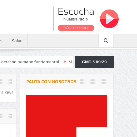
es
Salud
 humano fundamental
Maratón atendió a más de 38.000 jóvenes y per
GMT-5 09:29
PAUTA CON NOSOTROS
's keys