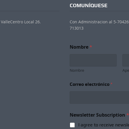
COMUNÍQUESE
ValleCentro Local 26.
Con Administracion al 5-704269
713013
Nombre
*
Nombre
Ape
Correo electrónico
*
e
Newsletter Subscription
*
l
e
I agree to receive newsl
c