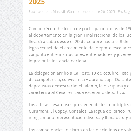
2025
Publicado por:
MaravillaStereo
on:
octubre 20, 2025
En:
Regi
Con un récord histórico de participación, más de 18
al departamento en la gran Final Nacional de los Ju
llevará a cabo desde el 20 de octubre hasta el 8 de 
logro consolida el crecimiento del deporte escolar ce
conjunto entre instituciones, entrenadores y jóvene
importante instancia nacional.
La delegación arribó a Cali este 19 de octubre, lista
de competencia, convivencia y aprendizaje. Durant
deportistas demostrarán el talento, la disciplina y e
caracteriza al Cesar en cada escenario deportivo.
Los atletas cesarenses provienen de los municipios 
Curumaní, El Copey, González, La Jagua de Ibirico, P
integran una representación diversa y llena de orgul
Las competencias iniciarán en las disciplinas de vol