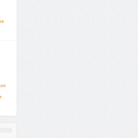
na
con
a