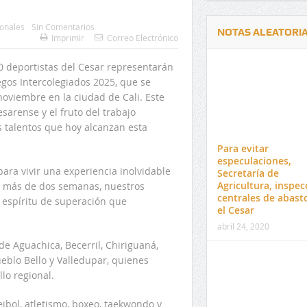
onales
Sin Comentarios
NOTAS ALEATORI
Imprimir
Correo Electrónico
0 deportistas del Cesar representarán
egos Intercolegiados 2025, que se
noviembre en la ciudad de Cali. Este
sarense y el fruto del trabajo
Delwin Jiménez, nuevo Contralor
El 17 de enero vence pl
s talentos que hoy alcanzan esta
Departamental del Cesar
venta de pines para ma
Para evitar
preuniversitario de la 
especulaciones,
 para vivir una experiencia inolvidable
Secretaría de
Agricultura, inspec
e más de dos semanas, nuestros
centrales de abast
l espíritu de superación que
el Cesar
abril 24, 2020
de Aguachica, Becerril, Chiriguaná,
ueblo Bello y Valledupar, quienes
lo regional.
eibol, atletismo, boxeo, taekwondo y