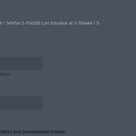
 / Telefax 5-704260 Con Estudios al 5-704444 / 5-
llidos
etters and promotional emails.