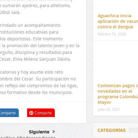
e sumarán ajedrez, para atletismo,
útbol sala.
Aguachica inicia
aplicación de vacu
 brindado un acompañamiento
contra el dengue
instituciones educativas para
febrero 16, 2026
e los deportistas. Este momento
 la promoción del talento joven y en la
gullo, disciplina y resultados para
esar, Elvia Milena Sanjuan Dávila.
icatorias y hoy asume este reto
nombre del Cesar. Su participación no
Comienzan pagos 
n reflejo del compromiso de las ligas,
novedades en el
so formativo desde los municipios.
programa Colombi
Mayor
julio 28, 2021
Comparte
Comparte
CATEGORÍAS
Siguiente
sultiva Afrodescendiente