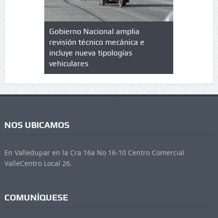
lazo de
Gobierno Nacional amplia
Qué es un 
trícula en
revisión técnico mecánica e
cuáles son
 UPC
incluye nueva tipologías
vehiculares
NOS UBICAMOS
En Valledupar en la Cra 16a No 16-10 Centro Comercial
ValleCentro Local 26.
COMUNÍQUESE