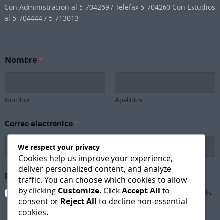
Con Administracion al 5-704269 / Telefax 5-704260 Con Estudios
al 5-704444 / 5-713013
S
Nombre
*
u
b
s
c
r
Nombre
Apellidos
i
p
Correo electrónico
*
t
i
o
We respect your privacy
n
Cookies help us improve your experience,
N
deliver personalized content, and analyze
e
Newsletter Subscription
*
traffic. You can choose which cookies to allow
w
by clicking
Customize
. Click
Accept All
to
s
I agree to receive newsletters and promotional emails.
consent or
Reject All
to decline non-essential
l
cookies.
e