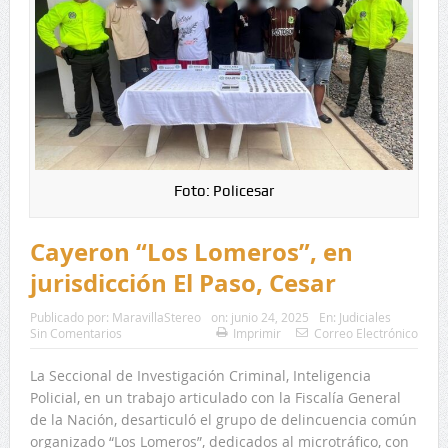
Foto: Policesar
Cayeron “Los Lomeros”, en
jurisdicción El Paso, Cesar
Publicado por:
MaravillaStereo
on:
junio 24, 2025
En:
Judiciales
Sin Comentarios
Imprimir
Correo Electrónico
La Seccional de Investigación Criminal, Inteligencia
Policial, en un trabajo articulado con la Fiscalía General
de la Nación, desarticuló el grupo de delincuencia común
organizado “Los Lomeros”, dedicados al microtráfico, con