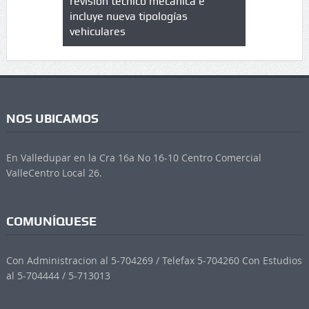
trícula en
revisión técnico mecánica e
cuáles son
 UPC
incluye nueva tipologías
vehiculares
NOS UBICAMOS
En Valledupar en la Cra 16a No 16-10 Centro Comercial
ValleCentro Local 26.
COMUNÍQUESE
Con Administracion al 5-704269 / Telefax 5-704260 Con Estudios
al 5-704444 / 5-713013