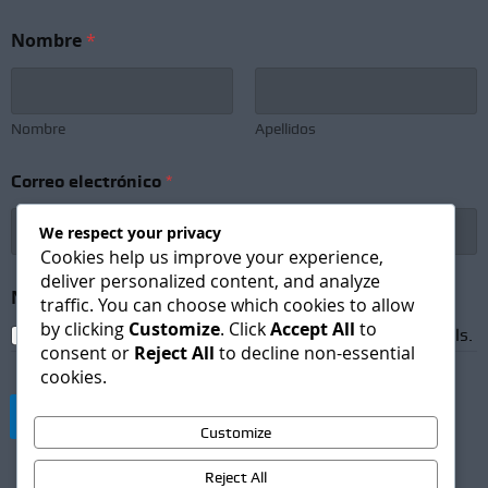
Nombre
*
Nombre
Apellidos
Correo electrónico
*
We respect your privacy
Cookies help us improve your experience,
deliver personalized content, and analyze
S
Newsletter Subscription
*
u
traffic. You can choose which cookies to allow
b
by clicking
Customize
. Click
Accept All
to
I agree to receive newsletters and promotional emails.
s
consent or
Reject All
to decline non-essential
c
cookies.
r
i
Suscribirse
p
Customize
t
i
Reject All