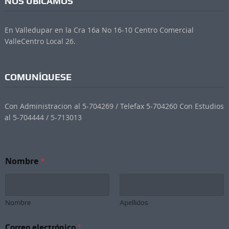
NOS UBICAMOS
En Valledupar en la Cra 16a No 16-10 Centro Comercial
ValleCentro Local 26.
COMUNÍQUESE
Con Administracion al 5-704269 / Telefax 5-704260 Con Estudios
al 5-704444 / 5-713013
Nombre
*
Nombre
Apellidos
N
Correo electrónico
*