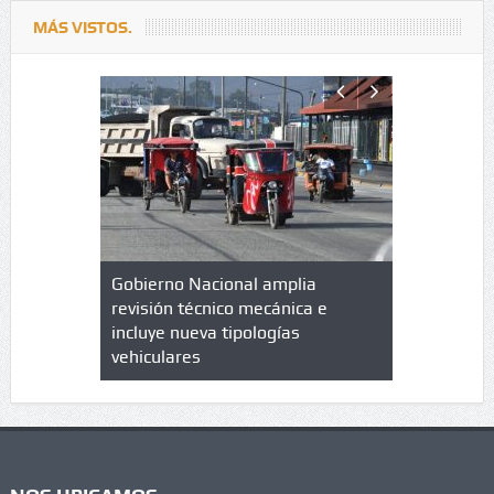
MÁS VISTOS.
lazo de
Gobierno Nacional amplia
Qué es un 
trícula en
revisión técnico mecánica e
cuáles son
 UPC
incluye nueva tipologías
vehiculares