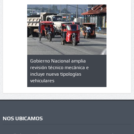
lazo de
Gobierno Nacional amplia
Qué es un 
trícula en
revisión técnico mecánica e
cuáles son
 UPC
incluye nueva tipologías
vehiculares
NOS UBICAMOS