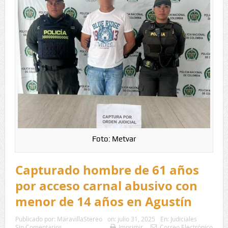
Foto: Metvar
Capturado hombre de 61 años
por acceso carnal abusivo con
menor de 14 años en Agustín
Publicado por:
MaravillaStereo
on:
julio 31, 2025
En:
Judiciales
Sin Comentarios
Imprimir
Correo Electrónico