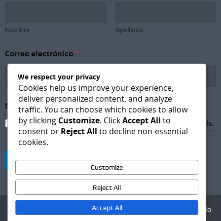
Nombre
Apellidos
Correo electrónico
*
We respect your privacy
Cookies help us improve your experience,
deliver personalized content, and analyze
e
Newsletter Subscription
*
l
traffic. You can choose which cookies to allow
e
by clicking
Customize
. Click
Accept All
to
I agree to receive newsletters and promotional emails.
c
consent or
Reject All
to decline non-essential
t
cookies.
r
ó
Suscribirse
n
Customize
i
c
Reject All
o
e
Accept All
Agencia Digital - Desarrollo
l
web
e