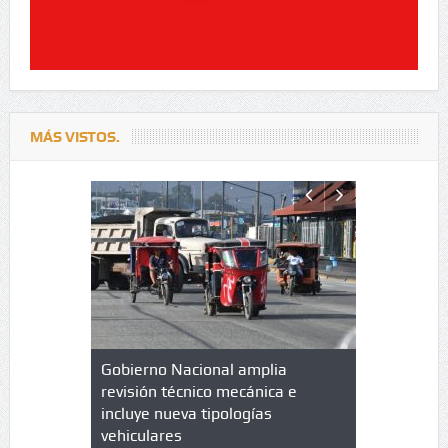
MÁS VISTOS.
lazo de
Gobierno Nacional amplia
Qué es un 
trícula en
revisión técnico mecánica e
cuáles son
 UPC
incluye nueva tipologías
vehiculares