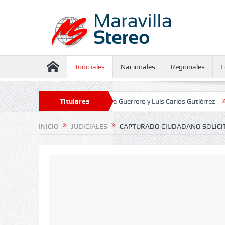
Judiciales
Nacionales
Regionales
E
seguramiento contra Juliana Guerrero y Luis Carlos Gutiérrez
Titulares
Defensor
INICIO
JUDICIALES
CAPTURADO CIUDADANO SOLICIT