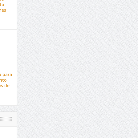
to
nes
a para
nto
os de