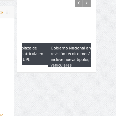
AS
azo de
Gobierno Nacional amplia
Qué es un 
trícula en
revisión técnico mecánica e
cuáles son 
UPC
incluye nueva tipologías
vehiculares
ró