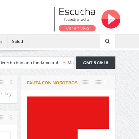
es
Salud
 humano fundamental
Maratón atendió a más de 38.000 jóvenes y per
GMT-5 08:18
PAUTA CON NOSOTROS
's keys