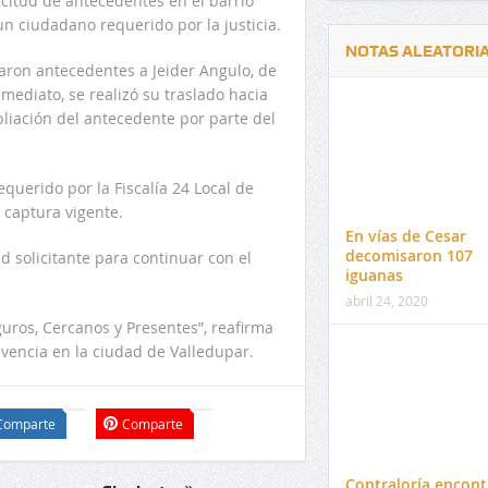
licitud de antecedentes en el barrio
 un ciudadano requerido por la justicia.
NOTAS ALEATORI
taron antecedentes a Jeider Angulo, de
mediato, se realizó su traslado hacia
mpliación del antecedente por parte del
equerido por la Fiscalía 24 Local de
Delwin Jiménez, nuevo Contralor
El 17 de enero vence pl
 captura vigente.
Departamental del Cesar
venta de pines para ma
En vías de Cesar
preuniversitario de la 
decomisaron 107
d solicitante para continuar con el
iguanas
abril 24, 2020
guros, Cercanos y Presentes”, reafirma
vencia en la ciudad de Valledupar.
Comparte
Comparte
Contraloría encont