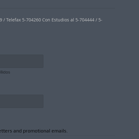
 / Telefax 5-704260 Con Estudios al 5-704444 / 5-
llidos
etters and promotional emails.