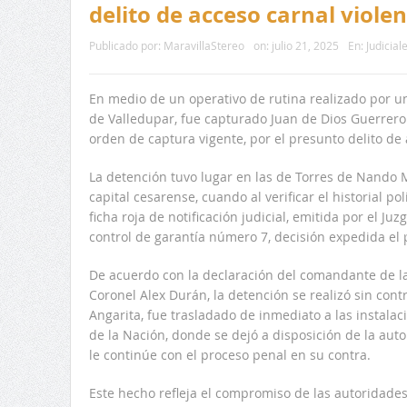
delito de acceso carnal viole
Publicado por:
MaravillaStereo
on:
julio 21, 2025
En:
Judicial
En medio de un operativo de rutina realizado por u
de Valledupar, fue capturado Juan de Dios Guerrero
orden de captura vigente, por el presunto delito de 
La detención tuvo lugar en las de Torres de Nando M
capital cesarense, cuando al verificar el historial p
ficha roja de notificación judicial, emitida por el J
control de garantía número 7, decisión expedida el
De acuerdo con la declaración del comandante de la
Coronel Alex Durán, la detención se realizó sin cont
Angarita, fue trasladado de inmediato a las instalaci
de la Nación, donde se dejó a disposición de la aut
le continúe con el proceso penal en su contra.
Este hecho refleja el compromiso de las autoridades