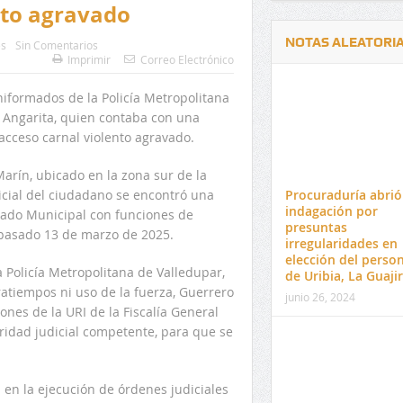
nto agravado
NOTAS ALEATORI
es
Sin Comentarios
Imprimir
Correo Electrónico
niformados de la Policía Metropolitana
 Angarita, quien contaba con una
acceso carnal violento agravado.
Delwin Jiménez, nuevo Contralor
El 17 de enero vence pl
arín, ubicado en la zona sur de la
Departamental del Cesar
venta de pines para ma
Procuraduría abrió
olicial del ciudadano se encontró una
preuniversitario de la 
indagación por
uzgado Municipal con funciones de
presuntas
 pasado 13 de marzo de 2025.
irregularidades en
elección del perso
 Policía Metropolitana de Valledupar,
de Uribia, La Guaji
ratiempos ni uso de la fuerza, Guerrero
junio 26, 2024
ones de la URI de la Fiscalía General
oridad judicial competente, para que se
 en la ejecución de órdenes judiciales