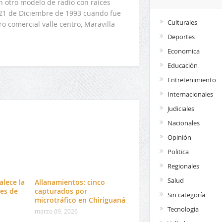
n otro modelo de radio con raíces
l 21 de Diciembre de 1993 cuando fue
Culturales
o comercial valle centro, Maravilla
Deportes
Economica
Educación
Entretenimiento
Internacionales
Judiciales
Nacionales
Opinión
Politica
Regionales
Salud
alece la
Allanamientos: cinco
es de
capturados por
Sin categoría
microtráfico en Chiriguaná
Tecnologia
marzo 09, 2026