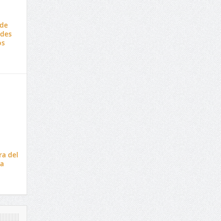
ede
ades
os
ra del
la