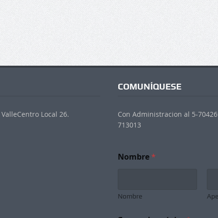
COMUNÍQUESE
ValleCentro Local 26.
Con Administracion al 5-704269
713013
Nombre
*
Nombre
Ape