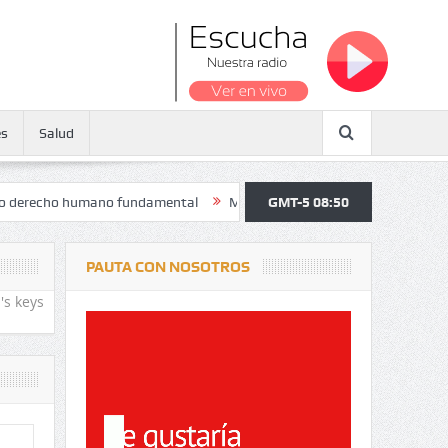
es
Salud
ho humano fundamental
Maratón atendió a más de 38.000 jóvenes y pe
GMT-5 08:50
PAUTA CON NOSOTROS
's keys