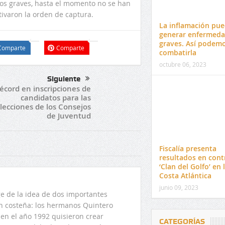
litos graves, hasta el momento no se han
ivaron la orden de captura.
La inflamación pu
generar enfermed
graves. Así podem
Comparte
Comparte
combatirla
octubre 06, 2023
Siguiente
écord en inscripciones de
candidatos para las
lecciones de los Consejos
de Juventud
Fiscalía presenta
resultados en cont
‘Clan del Golfo’ en 
Costa Atlántica
junio 09, 2023
 de la idea de dos importantes
ón costeña: los hermanos Quintero
en el año 1992 quisieron crear
CATEGORÍAS