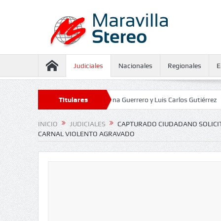
Judiciales
Nacionales
Regionales
E
 aseguramiento contra Juliana Guerrero y Luis Carlos Gutiérrez
Titulares
Defens
INICIO
JUDICIALES
CAPTURADO CIUDADANO SOLICIT
CARNAL VIOLENTO AGRAVADO