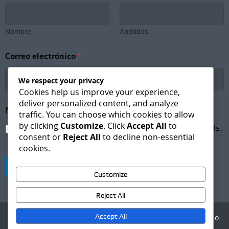
Nombre
Apellidos
e
Correo electrónico
*
l
e
c
We respect your privacy
t
Cookies help us improve your experience,
r
deliver personalized content, and analyze
ó
Newsletter Subscription
*
traffic. You can choose which cookies to allow
n
by clicking
Customize
. Click
Accept All
to
i
I agree to receive newsletters and promotional emails.
c
consent or
Reject All
to decline non-essential
o
cookies.
N
e
Suscribirse
w
Customize
s
l
Reject All
e
t
Accept All
Agencia Digital - Desarrollo
t
web