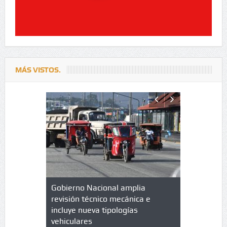
MÁS VISTOS.
lazo de
Gobierno Nacional amplia
Qué es un 
trícula en
revisión técnico mecánica e
cuáles son
 UPC
incluye nueva tipologías
vehiculares