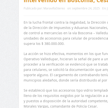
Publicado por:
MaravillaStereo
on:
septiembre 24, 2025
En:
En la lucha frontal contra la ilegalidad, la Dirección
de la Dirección de Impuestos y Aduanas Nacionales, 
de control a mercancías en la vía Bosconia – Valled
unidades de accesorios para celular de procedencia 
supera los $ 380.000.000.
La acción se hizo efectiva, momentos en los que func
Operativo Valledupar, hicieran la señal de pare a u
proceder a la verificación se evidenció que se trata
para celulares, se solicitó la documentación que a
soporte alguno. El cargamento de contrabando tenía
municipios aledaños, donde sería distribuido al por 
Se estableció que los accesorios tipo vidrio templad
lleno de los requisitos exigidos por la regulación 
y puestos a disposición de la autoridad competente, 
Morales Vargas, comandante de Policía Cesar.