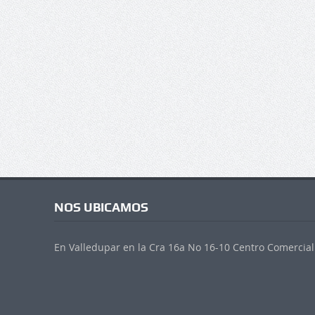
NOS UBICAMOS
En Valledupar en la Cra 16a No 16-10 Centro Comercial 