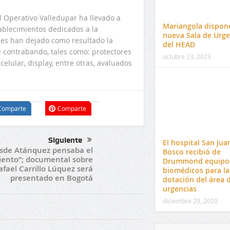
ol Operativo Valledupar ha llevado a
Mariangola dispon
ablecimientos dedicados a la
nueva Sala de Urge
ales han dejado como resultado la
del HEAD
contrabando, tales como: protectores
octubre 23, 2023
elular, display, entre otras, avaluados
Comparte
Comparte
Siguiente
El hospital San Jua
sde Atánquez pensaba el
Bosco recibió de
iento”; documental sobre
Drummond equipo
afael Carrillo Lúquez será
biomédicos para la
presentado en Bogotá
dotación del área 
urgencias
diciembre 29, 2020