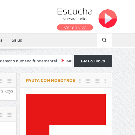
es
Salud
 humano fundamental
Maratón atendió a más de 38.000 jóvenes y pers
GMT-5 04:29
PAUTA CON NOSOTROS
's keys