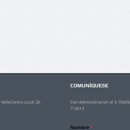
COMUNÍQUESE
ValleCentro Local 26.
Con Administracion al 5-704269
713013
Nombre
*