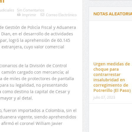
Judiciales
Sin Comentarios
NOTAS ALEATORI
Imprimir
Correo Electrónico
 de Gestión de Policía Fiscal y Aduanera
Dian, en el desarrollo de actividades
upar, logró la aprehensión de 60.145
extranjera, cuyo valor comercial
Delwin Jiménez, nuevo Contralor
El 17 de enero vence pl
Departamental del Cesar
venta de pines para ma
Urgen medidas de
ionarios de la División de Control
preuniversitario de la 
choque para
n camión cargado con mercancía; al
contrarrestar
ba de miles de protectores de pantalla
insalubridad en
mpara su legalidad, no presentando
corregimiento de
Potrerillo (El Paso)
 como destino la capital de Cesar y
julio 07, 2023
mayor y al detal.
o, fueron importados a Colombia, sin el
a aduanera vigente, siendo aprehendidos
afirmó el coronel William Javier