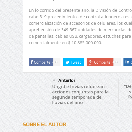
En lo corrido del presente año, la División de Contr
cabo 519 procedimientos de control aduanero a est
comercialización de accesorios de celulares, los cu
aprehensión de 349.567 unidades de mercancías de 
de pantallas, cables USB, cargadores, estuches para c
comercialmente en $ 10.885.000.000.
Comparte
Tweet
Comparte
0
0
Anterior
“De
Ungrd e Invías refuerzan
v
acciones conjuntas para la
R
segunda temporada de
lluvias del año
SOBRE EL AUTOR