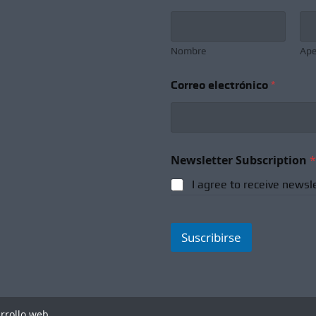
Nombre
Ape
N
Correo electrónico
*
o
m
b
r
e
*
Newsletter Subscription
*
*
I agree to receive newsl
Suscribirse
arrollo web