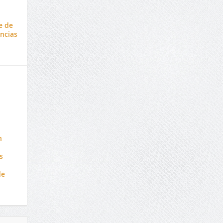
e de
ncias
n
s
de