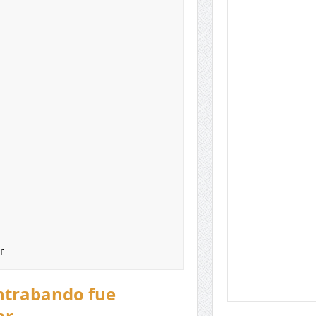
r
ntrabando fue
ar