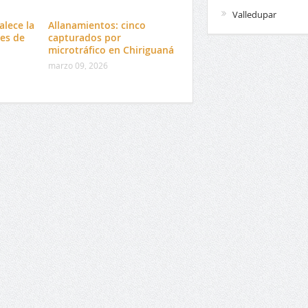
Valledupar
alece la
Allanamientos: cinco
es de
capturados por
microtráfico en Chiriguaná
marzo 09, 2026