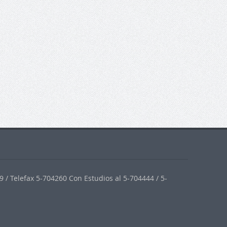
 / Telefax 5-704260 Con Estudios al 5-704444 / 5-