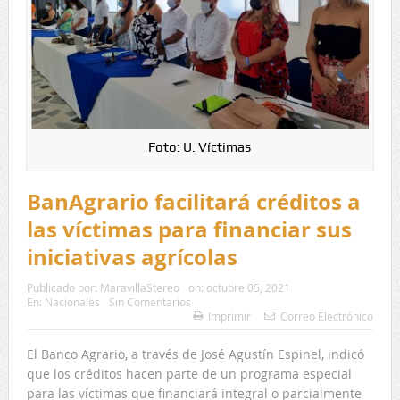
Foto: U. Víctimas
BanAgrario facilitará créditos a
las víctimas para financiar sus
iniciativas agrícolas
Publicado por:
MaravillaStereo
on:
octubre 05, 2021
En:
Nacionales
Sin Comentarios
Imprimir
Correo Electrónico
El Banco Agrario, a través de José Agustín Espinel, indicó
que los créditos hacen parte de un programa especial
para las víctimas que financiará integral o parcialmente