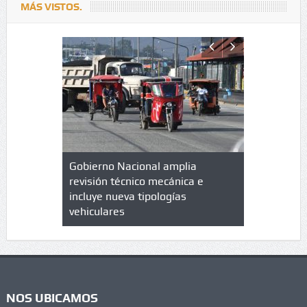
MÁS VISTOS.
lazo de
Gobierno Nacional amplia
Qué es un 
trícula en
revisión técnico mecánica e
cuáles son
 UPC
incluye nueva tipologías
vehiculares
NOS UBICAMOS