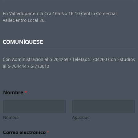
En Valledupar en la Cra 16a No 16-10 Centro Comercial
ValleCentro Local 26.
COMUNÍQUESE
Con Administracion al 5-704269 / Telefax 5-704260 Con Estudios
al 5-704444 / 5-713013
N
Nombre
*
e
w
s
l
e
Nombre
Apellidos
t
t
Correo electrónico
*
e