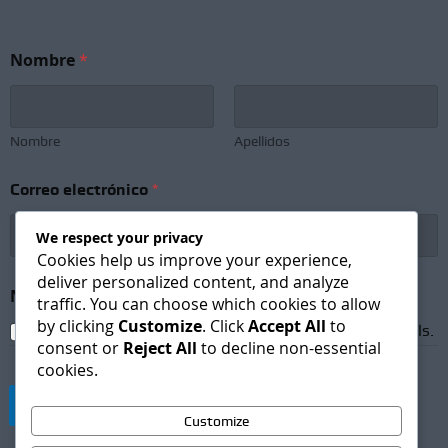
Nombre
*
Nombre
Apellidos
Correo electrónico
*
We respect your privacy
Cookies help us improve your experience,
deliver personalized content, and analyze
*
Newsletter Subscription
*
e
traffic. You can choose which cookies to allow
l
by clicking
Customize
. Click
Accept All
to
I agree to receive newsletters and promotional emails.
e
consent or
Reject All
to decline non-essential
c
cookies.
t
r
Suscribirse
ó
Customize
n