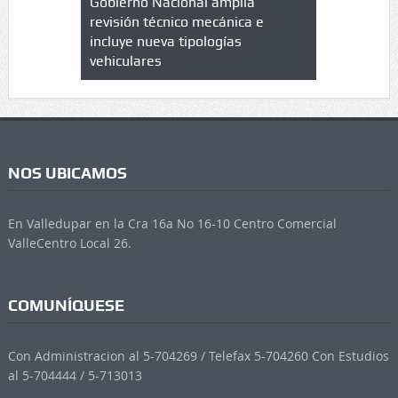
lazo de
Gobierno Nacional amplia
Qué es un 
trícula en
revisión técnico mecánica e
cuáles son
 UPC
incluye nueva tipologías
vehiculares
NOS UBICAMOS
En Valledupar en la Cra 16a No 16-10 Centro Comercial
ValleCentro Local 26.
COMUNÍQUESE
Con Administracion al 5-704269 / Telefax 5-704260 Con Estudios
al 5-704444 / 5-713013