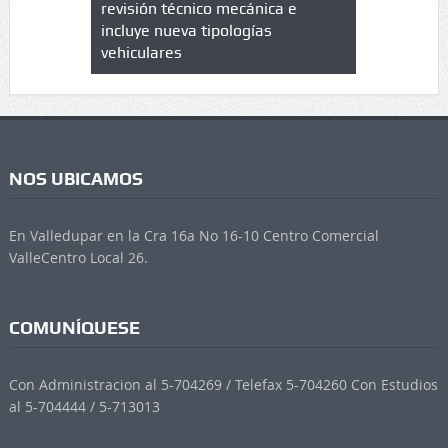
trícula en
revisión técnico mecánica e
cuáles son
 UPC
incluye nueva tipologías
vehiculares
NOS UBICAMOS
En Valledupar en la Cra 16a No 16-10 Centro Comercial
ValleCentro Local 26.
COMUNÍQUESE
Con Administracion al 5-704269 / Telefax 5-704260 Con Estudios
al 5-704444 / 5-713013