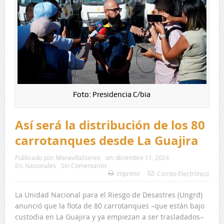
Foto: Presidencia C/bia
Así será la distribución de los 80
carrotanques desde La Guajira
Publicado por:
MaravillaStereo
on:
diciembre 11, 2024
En:
Nacionales
Sin Comentarios
Imprimir
Correo Electrónico
La Unidad Nacional para el Riesgo de Desastres (Ungrd)
anunció que la flota de 80 carrotanques –que están bajo
custodia en La Guajira y ya empiezan a ser trasladados–