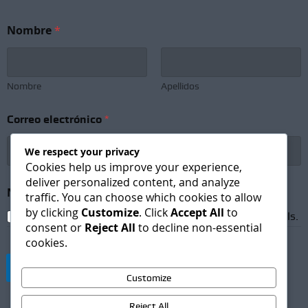
Nombre
*
Nombre
Apellidos
Correo electrónico
*
We respect your privacy
Cookies help us improve your experience,
deliver personalized content, and analyze
C
Newsletter Subscription
*
o
traffic. You can choose which cookies to allow
r
by clicking
Customize
. Click
Accept All
to
I agree to receive newsletters and promotional emails.
r
consent or
Reject All
to decline non-essential
e
cookies.
o
N
Suscribirse
e
Customize
w
s
Reject All