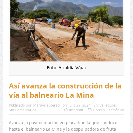
Foto: Alcaldía V/par
Así avanza la construcción de la
vía al balneario La Mina
Publicado por:
MaravillaStereo
on:
julio 29, 2024
En:
Valledupar
Sin Comentarios
Imprimir
Correo Electrónico
Avanza la pavimentación en placa huella que conduce
hasta el balneario La Mina y la despulpadora de fruta