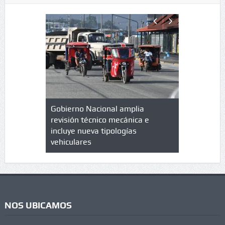
lazo de
Gobierno Nacional amplia
Qué es un 
trícula en
revisión técnico mecánica e
cuáles son
 UPC
incluye nueva tipologías
vehiculares
NOS UBICAMOS