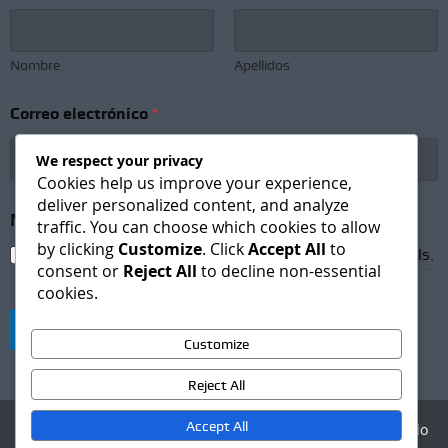
u
b
s
c
Nombre
Apellidos
r
i
Correo electrónico
*
p
t
i
We respect your privacy
o
Cookies help us improve your experience,
n
deliver personalized content, and analyze
N
Newsletter Subscription
*
traffic. You can choose which cookies to allow
e
by clicking
Customize
. Click
Accept All
to
w
I agree to receive newsletters and promotional emails.
consent or
Reject All
to decline non-essential
s
cookies.
l
e
Suscribirse
t
Customize
t
e
Reject All
r
Accept All
Agencia Digital - Desarrollo