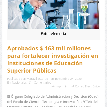
Foto-referencia
Aprobados $ 163 mil millones
para fortalecer investigación en
Instituciones de Educación
Superior Públicas
Publicado por:
MaravillaStereo
on:
noviembre 24, 2020
En:
Nacionales
Sin Comentarios
Imprimir
Correo Electrónico
El Órgano Colegiado de Administración y Decisión (Ocad)
del Fondo de Ciencia, Tecnología e Innovación (FCTeI) del
Sistema General de Regalías (SGR), aprobó $ 163 mil