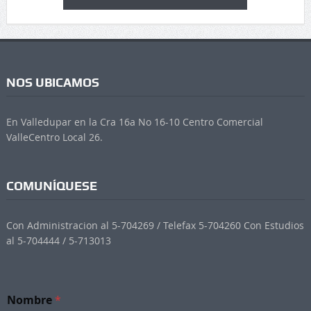
NOS UBICAMOS
En Valledupar en la Cra 16a No 16-10 Centro Comercial
ValleCentro Local 26.
COMUNÍQUESE
Con Administracion al 5-704269 / Telefax 5-704260 Con Estudios
al 5-704444 / 5-713013
*
Nombre
*
S