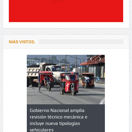
MÁS VISTOS.
lazo de
Gobierno Nacional amplia
Qué es un 
trícula en
revisión técnico mecánica e
cuáles son
 UPC
incluye nueva tipologías
vehiculares