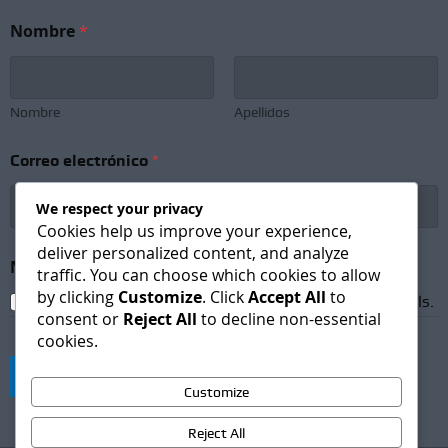
C
Nombre
*
o
r
r
e
o
Nombre
Apellidos
N
e
Correo electrónico
*
w
s
l
We respect your privacy
e
Cookies help us improve your experience,
t
deliver personalized content, and analyze
t
Newsletter Subscription
*
traffic. You can choose which cookies to allow
e
by clicking
Customize
. Click
Accept All
to
r
I agree to receive newsletters and promotional emails.
consent or
Reject All
to decline non-essential
C
cookies.
o
r
Suscribirse
r
Customize
e
o
Reject All