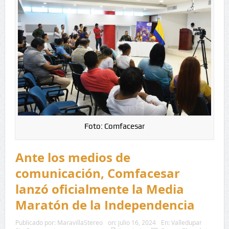
Foto: Comfacesar
Ante los medios de
comunicación, Comfacesar
lanzó oficialmente la Media
Maratón de la Independencia
Publicado por:
MaravillaStereo
on:
julio 16, 2024
En:
Valledupar