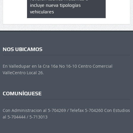
 UPC
incluye nueva tipologías
vehiculares
NOS UBICAMOS
En Valledupar en la Cra 16a No 16-10 Centro Comercial
ValleCentro Local 26.
COMUNÍQUESE
Con Administracion al 5-704269 / Telefax 5-704260 Con Estudios
al 5-704444 / 5-713013