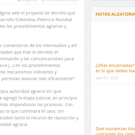
página web el proyecto de decreto que
NOTAS ALEATORI
sarrollo ‘Colombia, Potencia Mundial
les los procedimientos agrarios y
r comentarios de los interesados y allí
dades que trae el decreto, el
Delwin Jiménez, nuevo Contralor
El 17 de enero vence pl
nformación y las comunicaciones para
Departamental del Cesar
venta de pines para ma
cacia (…) en los procedimientos
¿Uñas encarnadas?
preuniversitario de la 
es lo que debes ha
nte mecanismos indirectos y
abril 01, 2022
e permitan avanzar más eficazmente”.
ropia autoridad agraria sin que
 agregó la etapa judicial, en principio
 más dispendiosos los procesos. Con
as la que culminará el caso. Sin
ceden tanto el recurso de reposición y
lidad agraria.
Qué sustancias tóx
contienen los cigarr