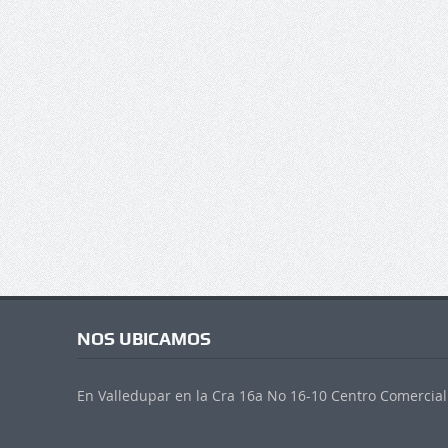
NOS UBICAMOS
En Valledupar en la Cra 16a No 16-10 Centro Comercial 