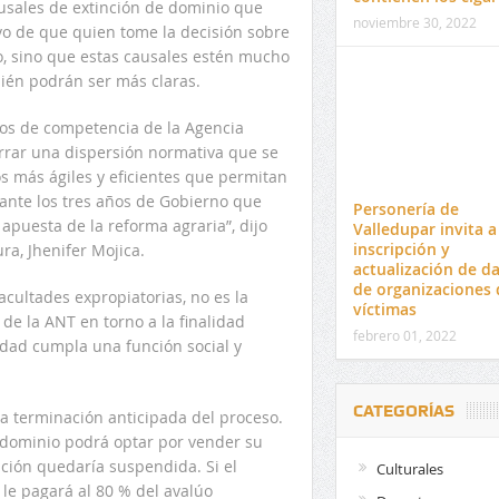
ausales de extinción de dominio que
noviembre 30, 2022
ivo de que quien tome la decisión sobre
io, sino que estas causales estén mucho
bién podrán ser más claras.
ios de competencia de la Agencia
errar una dispersión normativa que se
más ágiles y eficientes que permitan
rante los tres años de Gobierno que
Personería de
apuesta de la reforma agraria”, dijo
Valledupar invita a
inscripción y
ra, Jhenifer Mojica.
actualización de d
de organizaciones 
acultades expropiatorias, no es la
víctimas
de la ANT en torno a la finalidad
febrero 01, 2022
dad cumpla una función social y
CATEGORÍAS
la terminación anticipada del proceso.
de dominio podrá optar por vender su
inción quedaría suspendida. Si el
Culturales
 le pagará al 80 % del avalúo