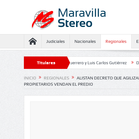
Judiciales
Nacionales
Regionales
E
iento contra Juliana Guerrero y Luis Carlos Gutiérrez
Titulares
Defensoría def
INICIO
REGIONALES
ALISTAN DECRETO QUE AGILIZ
PROPIETARIOS VENDAN EL PREDIO