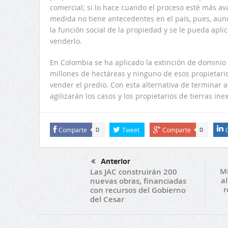
comercial; si lo hace cuando el proceso esté más ava
medida no tiene antecedentes en el país, pues, aun
la función social de la propiedad y se le pueda apli
venderlo.
En Colombia se ha aplicado la extinción de domini
millones de hectáreas y ninguno de esos propietari
vender el predio. Con esta alternativa de terminar 
agilizarán los casos y los propietarios de tierras i
Comparte
Tweet
Comparte
0
0
Anterior
Mi
Las JAC construirán 200
al
nuevas obras, financiadas
r
con recursos del Gobierno
del Cesar