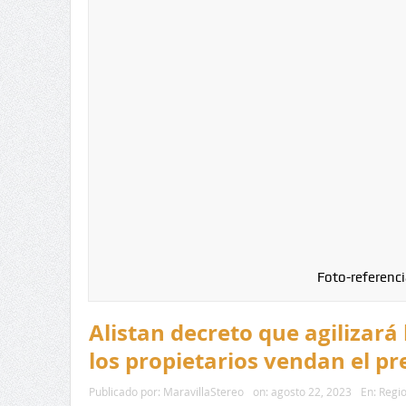
Foto-referenci
Alistan decreto que agilizará
los propietarios vendan el pr
Publicado por:
MaravillaStereo
on:
agosto 22, 2023
En:
Regio