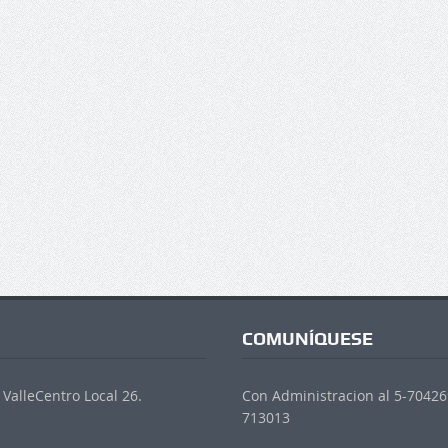
COMUNÍQUESE
ValleCentro Local 26.
Con Administracion al 5-704269
713013