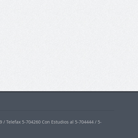
 / Telefax 5-704260 Con Estudios al 5-704444 / 5-