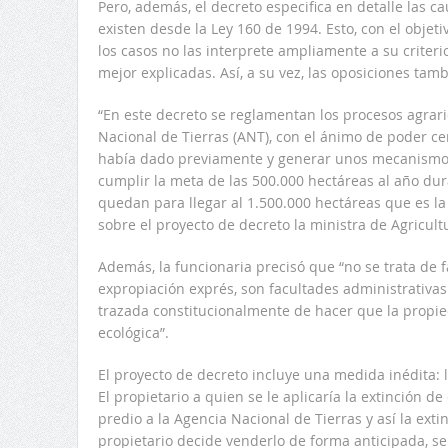
Pero, además, el decreto especifica en detalle las c
existen desde la Ley 160 de 1994. Esto, con el objet
los casos no las interprete ampliamente a su criter
mejor explicadas. Así, a su vez, las oposiciones tam
“En este decreto se reglamentan los procesos agrar
Nacional de Tierras (ANT), con el ánimo de poder c
había dado previamente y generar unos mecanismos 
cumplir la meta de las 500.000 hectáreas al año du
quedan para llegar al 1.500.000 hectáreas que es la 
sobre el proyecto de decreto la ministra de Agricultu
Además, la funcionaria precisó que “no se trata de f
expropiación exprés, son facultades administrativas 
trazada constitucionalmente de hacer que la propie
ecológica”.
El proyecto de decreto incluye una medida inédita: 
El propietario a quien se le aplicaría la extinción 
predio a la Agencia Nacional de Tierras y así la ext
propietario decide venderlo de forma anticipada, se