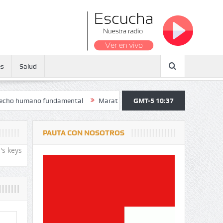
es
Salud
o fundamental
Maratón atendió a más de 38.000 jóvenes y personas m
GMT-5 10:37
PAUTA CON NOSOTROS
's keys