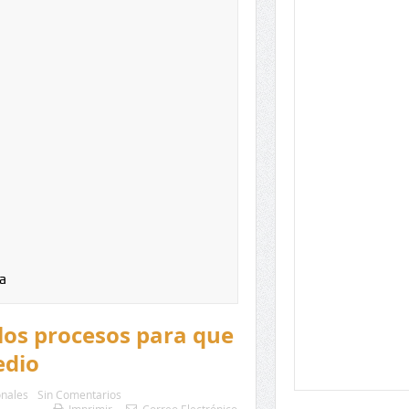
a
 los procesos para que
edio
nales
Sin Comentarios
Imprimir
Correo Electrónico