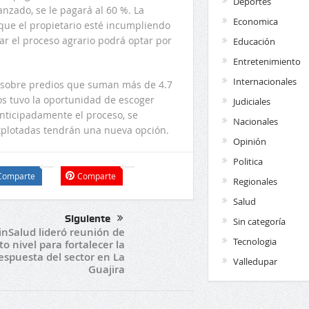
Deportes
nzado, se le pagará al 60 %. La
Economica
que el propietario esté incumpliendo
car el proceso agrario podrá optar por
Educación
Entretenimiento
Internacionales
o sobre predios que suman más de 4.7
os tuvo la oportunidad de escoger
Judiciales
anticipadamente el proceso, se
Nacionales
nexplotadas tendrán una nueva opción.
Opinión
Politica
Comparte
Comparte
Regionales
Salud
Siguiente
Sin categoría
nSalud lideró reunión de
Tecnologia
to nivel para fortalecer la
espuesta del sector en La
Valledupar
Guajira