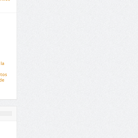
 la
atos
de