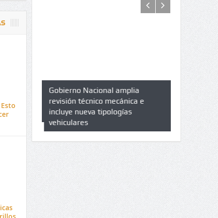
AS
azo de
Gobierno Nacional amplia
Qué es un 
trícula en
revisión técnico mecánica e
cuáles son 
 Esto
UPC
incluye nueva tipologías
cer
vehiculares
icas
illos