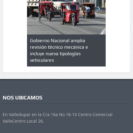
lazo de
Gobierno Nacional amplia
Qué es un 
trícula en
revisión técnico mecánica e
cuáles son
 UPC
incluye nueva tipologías
vehiculares
NOS UBICAMOS
En Valledupar en la Cra 16a No 16-10 Centro Comercial
ValleCentro Local 26.