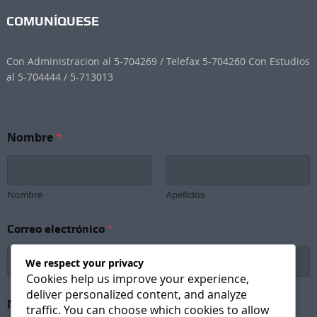
COMUNÍQUESE
Con Administracion al 5-704269 / Telefax 5-704260 Con Estudios
al 5-704444 / 5-713013
Nombre
*
Nombre
Apellidos
N
Correo electrónico
*
o
m
b
We respect your privacy
r
Cookies help us improve your experience,
e
deliver personalized content, and analyze
e
Newsletter Subscription
*
traffic. You can choose which cookies to allow
l