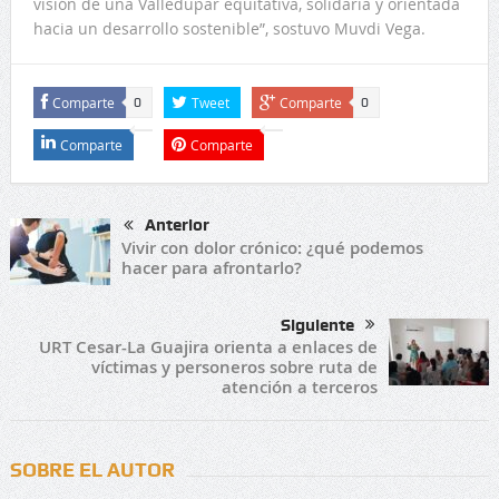
visión de una Valledupar equitativa, solidaria y orientada
hacia un desarrollo sostenible”, sostuvo Muvdi Vega.
Comparte
Tweet
Comparte
0
0
Comparte
Comparte
Anterior
Vivir con dolor crónico: ¿qué podemos
hacer para afrontarlo?
Siguiente
URT Cesar-La Guajira orienta a enlaces de
víctimas y personeros sobre ruta de
atención a terceros
SOBRE EL AUTOR