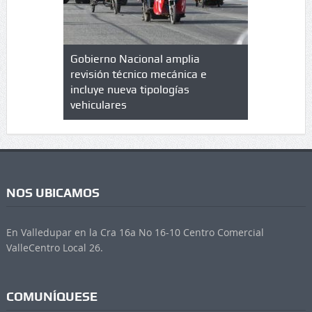
lazo de
Gobierno Nacional amplia
Qué es un 
trícula en
revisión técnico mecánica e
cuáles son
 UPC
incluye nueva tipologías
vehiculares
NOS UBICAMOS
En Valledupar en la Cra 16a No 16-10 Centro Comercial
ValleCentro Local 26.
COMUNÍQUESE