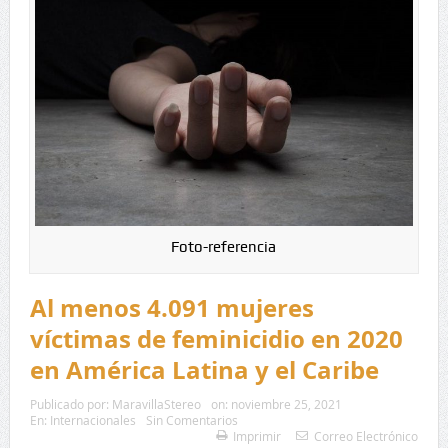
Foto-referencia
Al menos 4.091 mujeres
víctimas de feminicidio en 2020
en América Latina y el Caribe
Publicado por:
MaravillaStereo
on:
noviembre 25, 2021
En:
Internacionales
Sin Comentarios
Imprimir
Correo Electrónico