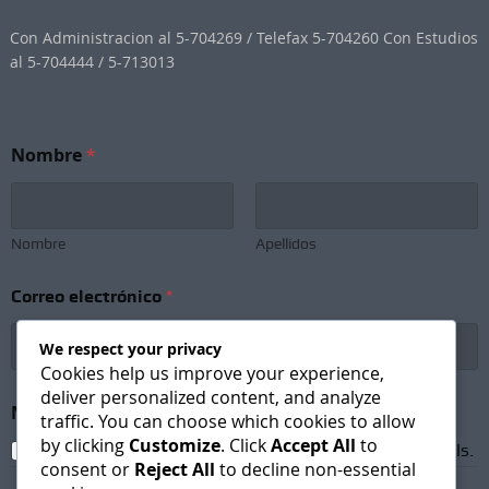
Con Administracion al 5-704269 / Telefax 5-704260 Con Estudios
al 5-704444 / 5-713013
*
Nombre
*
N
o
m
b
r
Nombre
Apellidos
e
S
Correo electrónico
*
u
b
s
We respect your privacy
c
Cookies help us improve your experience,
r
deliver personalized content, and analyze
i
Newsletter Subscription
*
traffic. You can choose which cookies to allow
p
by clicking
Customize
. Click
Accept All
to
t
I agree to receive newsletters and promotional emails.
consent or
Reject All
to decline non-essential
i