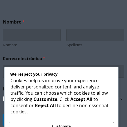
Nombre
*
Nombre
Apellidos
Correo electrónico
*
We respect your privacy
Cookies help us improve your experience,
N
deliver personalized content, and analyze
Newsletter Subscription
*
e
traffic. You can choose which cookies to allow
w
I agree to receive newsletters and promotional emails.
by clicking
Customize
. Click
Accept All
to
s
consent or
Reject All
to decline non-essential
l
cookies.
e
t
Suscribirse
t
Customize