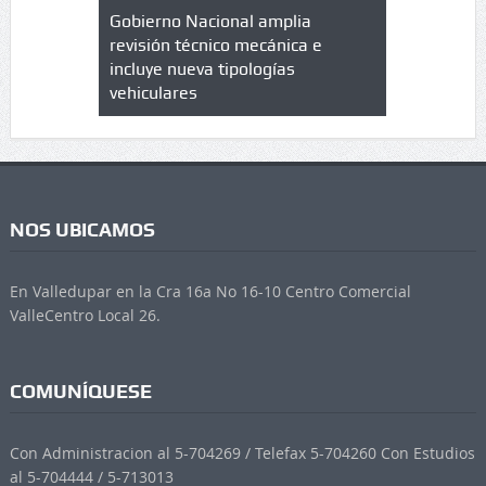
lazo de
Gobierno Nacional amplia
Qué es un 
trícula en
revisión técnico mecánica e
cuáles son
 UPC
incluye nueva tipologías
vehiculares
NOS UBICAMOS
En Valledupar en la Cra 16a No 16-10 Centro Comercial
ValleCentro Local 26.
COMUNÍQUESE
Con Administracion al 5-704269 / Telefax 5-704260 Con Estudios
al 5-704444 / 5-713013