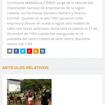
La emisora MARAVILLA STEREO surge de la idea de dos
importantes familias de empresarios de la región
costeña: los hermanos Quintero Romero y Gnecco
Cerchar. Quienes en el año 1992 quisieron crear
empresa y ofrecer en nuestra región otro modelo de
radio con raíces vallenatas, dicha idea se plasmo el 21 de
Diciembre de 1993 cuando fue inaugurada en la
plazoleta del centro comercial valle centro, Maravilla
Stereo 105.7 FM.
ARTÍCULOS RELATIVOS