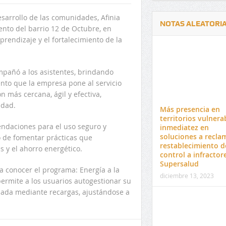
sarrollo de las comunidades, Afinia
NOTAS ALEATORI
nto del barrio 12 de Octubre, en
prendizaje y el fortalecimiento de la
mpañó a los asistentes, brindando
nto que la empresa pone al servicio
Delwin Jiménez, nuevo Contralor
El 17 de enero vence pl
 más cercana, ágil y efectiva,
Departamental del Cesar
venta de pines para ma
idad.
Más presencia en
preuniversitario de la 
territorios vulnera
endaciones para el uso seguro y
inmediatez en
soluciones a recla
to de fomentar prácticas que
restablecimiento d
s y el ahorro energético.
control a infractor
Supersalud
 conocer el programa: Energía a la
diciembre 13, 2023
ermite a los usuarios autogestionar su
ada mediante recargas, ajustándose a