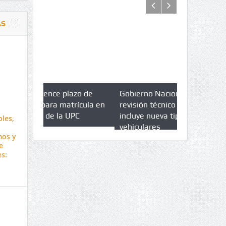
AS
azo de
Gobierno Nacional amplia
Qué es un 
trícula en
revisión técnico mecánica e
cuáles son 
UPC
incluye nueva tipologías
bles,
vehiculares
mos y
e
es: