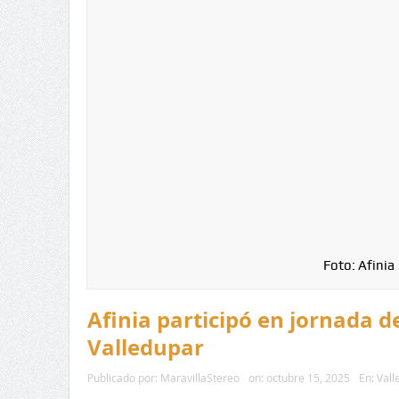
Foto: Afinia
Afinia participó en jornada 
Valledupar
Publicado por:
MaravillaStereo
on:
octubre 15, 2025
En:
Vall