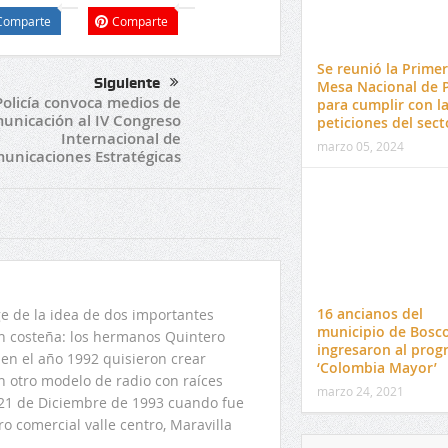
Comparte
Comparte
Se reunió la Prime
Siguiente
Mesa Nacional de P
Policía convoca medios de
para cumplir con l
unicación al IV Congreso
peticiones del sect
Internacional de
marzo 05, 2024
unicaciones Estratégicas
16 ancianos del
 de la idea de dos importantes
municipio de Bosc
ón costeña: los hermanos Quintero
ingresaron al pro
en el año 1992 quisieron crear
‘Colombia Mayor’
n otro modelo de radio con raíces
marzo 24, 2021
l 21 de Diciembre de 1993 cuando fue
o comercial valle centro, Maravilla