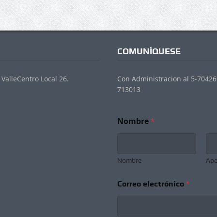
COMUNÍQUESE
ValleCentro Local 26.
Con Administracion al 5-704269
713013
Nombre
*
Nombre
Ape
*
Correo electrónico
*
e
l
e
c