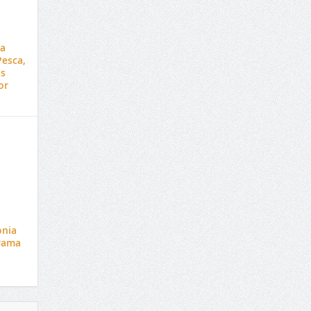
ra
esca,
as
or
onia
grama