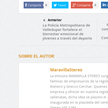
Comparte
Tweet
Comparte
0
0
Anterior
La Policía Metropolitana de
com
Valledupar fortalece el
bienestar emocional de
Com
jóvenes a través del deporte
SOBRE EL AUTOR
MaravillaStereo
La emisora MARAVILLA STEREO surge
familias de empresarios de la regi
Romero y Gnecco Cerchar. Quienes 
empresa y ofrecer en nuestra regió
vallenatas, dicha idea se plasmo e
inaugurada en la plazoleta del centr
Stereo 105.7 FM.