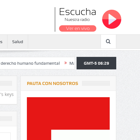
es
Salud
o humano fundamental
Maratón atendió a más de 38.000 jóvenes y pe
GMT-5 06:29
PAUTA CON NOSOTROS
's keys