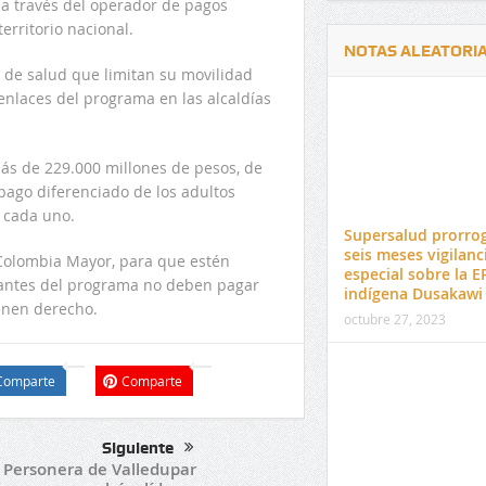
 a través del operador de pagos
erritorio nacional.
NOTAS ALEATORI
 de salud que limitan su movilidad
 enlaces del programa en las alcaldías
 más de 229.000 millones de pesos, de
 pago diferenciado de los adultos
Delwin Jiménez, nuevo Contralor
El 17 de enero vence pl
 cada uno.
Departamental del Cesar
venta de pines para ma
Supersalud prorro
preuniversitario de la 
seis meses vigilanc
e Colombia Mayor, para que estén
especial sobre la E
ipantes del programa no deben pagar
indígena Dusakawi
ienen derecho.
octubre 27, 2023
Comparte
Comparte
Siguiente
Personera de Valledupar