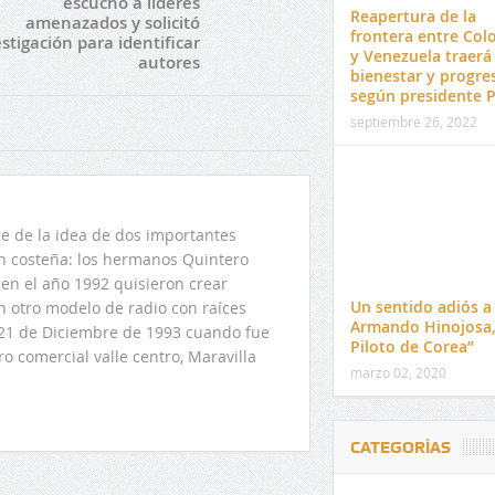
escuchó a líderes
Reapertura de la
amenazados y solicitó
frontera entre Col
stigación para identificar
y Venezuela traerá
autores
bienestar y progre
según presidente 
septiembre 26, 2022
 de la idea de dos importantes
ón costeña: los hermanos Quintero
en el año 1992 quisieron crear
Un sentido adiós a
n otro modelo de radio con raíces
Armando Hinojosa,
l 21 de Diciembre de 1993 cuando fue
Piloto de Corea”
o comercial valle centro, Maravilla
marzo 02, 2020
CATEGORÍAS