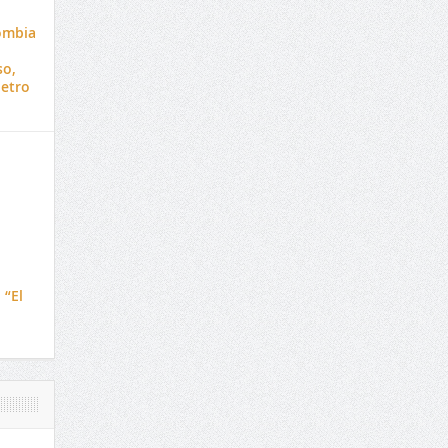
ombia
so,
Petro
 “El