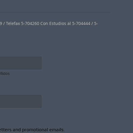
 / Telefax 5-704260 Con Estudios al 5-704444 / 5-
llidos
etters and promotional emails.