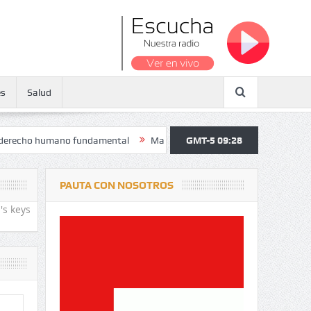
es
Salud
 humano fundamental
Maratón atendió a más de 38.000 jóvenes y per
GMT-5 09:28
PAUTA CON NOSOTROS
's keys