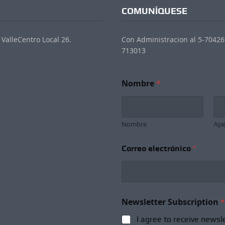
COMUNÍQUESE
ValleCentro Local 26.
Con Administracion al 5-704269
713013
Nombre
*
Nombre
Ape
Correo electrónico
*
S
Newsletter Subscription
*
u
b
I agree to receive newsl
s