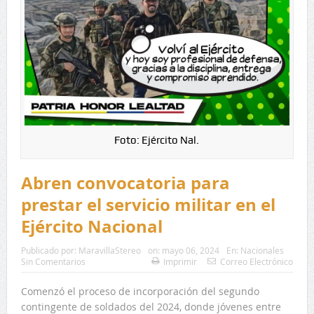
Foto: Ejército Nal.
Abren convocatoria para
prestar el servicio militar en el
Ejército Nacional
Publicado por:
MaravillaStereo
on:
mayo 06, 2024
En:
Nacionales
Sin Comentarios
Imprimir
Correo Electrónico
Comenzó el proceso de incorporación del segundo
contingente de soldados del 2024, donde jóvenes entre