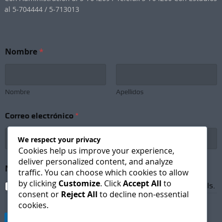
al 5-704444 / 5-713013
Nombre
*
Nombre
Apellidos
N
Correo electrónico
*
e
w
s
We respect your privacy
l
Cookies help us improve your experience,
e
deliver personalized content, and analyze
t
Newsletter Subscription
*
traffic. You can choose which cookies to allow
t
by clicking
Customize
. Click
Accept All
to
e
I agree to receive newsletters and promotional emails.
r
consent or
Reject All
to decline non-essential
C
cookies.
o
r