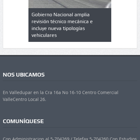
lazo de
Gobierno Nacional amplia
Qué es un 
trícula en
revisión técnico mecánica e
cuáles son
 UPC
incluye nueva tipologías
vehiculares
NOS UBICAMOS
En Valledupar en la Cra 16a No 16-10 Centro Comercial
ValleCentro Local 26.
COMUNÍQUESE
Con Administracion al 5-704269 / Telefax 5-704260 Con Estudios