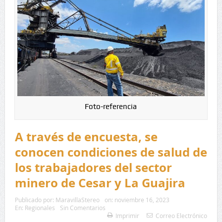
Foto-referencia
A través de encuesta, se
conocen condiciones de salud de
los trabajadores del sector
minero de Cesar y La Guajira
Publicado por:
MaravillaStereo
on:
noviembre 16, 2023
En:
Regionales
Sin Comentarios
Imprimir
Correo Electrónico