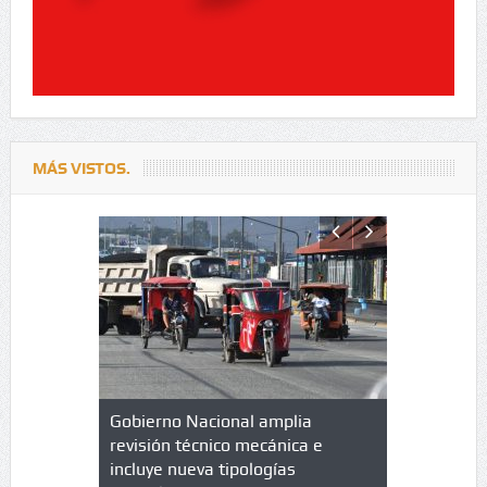
MÁS VISTOS.
lazo de
Gobierno Nacional amplia
Qué es un 
trícula en
revisión técnico mecánica e
cuáles son
 UPC
incluye nueva tipologías