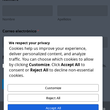
Nombre
Apellidos
e
Correo electrónico
*
l
e
c
We respect your privacy
t
Cookies help us improve your experience,
r
deliver personalized content, and analyze
ó
Newsletter Subscription
*
traffic. You can choose which cookies to allow
n
by clicking
Customize
. Click
Accept All
to
i
I agree to receive newsletters and promotional emails.
c
consent or
Reject All
to decline non-essential
o
cookies.
N
o
Suscribirse
m
Customize
b
r
Reject All
e
N
Accept All
Agencia Digital - Desarrollo