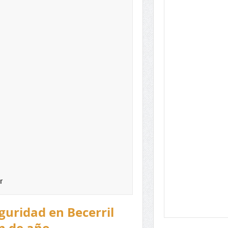
r
eguridad en Becerril
in de año