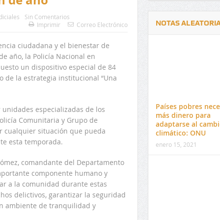
diciales
Sin Comentarios
NOTAS ALEATORI
Imprimir
Correo Electrónico
vencia ciudadana y el bienestar de
de año, la Policía Nacional en
uesto un dispositivo especial de 84
 de la estrategia institucional “Una
Delwin Jiménez, nuevo Contralor
El 17 de enero vence pl
Departamental del Cesar
venta de pines para ma
Países pobres nece
 unidades especializadas de los
preuniversitario de la 
más dinero para
Policía Comunitaria y Grupo de
adaptarse al camb
r cualquier situación que pueda
climático: ONU
nte esta temporada.
enero 15, 2021
e Gómez, comandante del Departamento
 importante componente humano y
ñar a la comunidad durante estas
chos delictivos, garantizar la seguridad
un ambiente de tranquilidad y