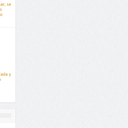
ar, se
o
no
zada y
u