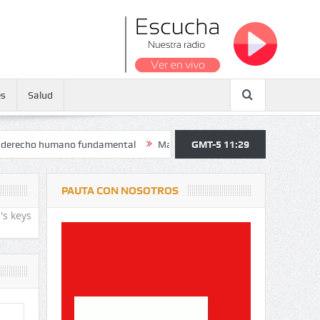
es
Salud
 humano fundamental
Maratón atendió a más de 38.000 jóvenes y per
GMT-5 11:29
PAUTA CON NOSOTROS
's keys