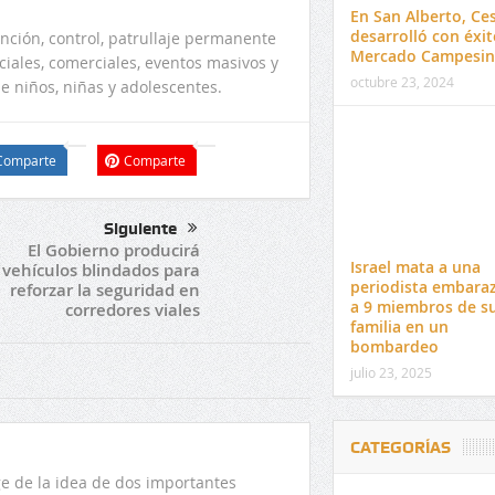
En San Alberto, Ces
desarrolló con éxit
nción, control, patrullaje permanente
Mercado Campesi
ales, comerciales, eventos masivos y
octubre 23, 2024
de niños, niñas y adolescentes.
Comparte
Comparte
Siguiente
El Gobierno producirá
Israel mata a una
vehículos blindados para
periodista embara
reforzar la seguridad en
a 9 miembros de s
corredores viales
familia en un
bombardeo
julio 23, 2025
CATEGORÍAS
 de la idea de dos importantes