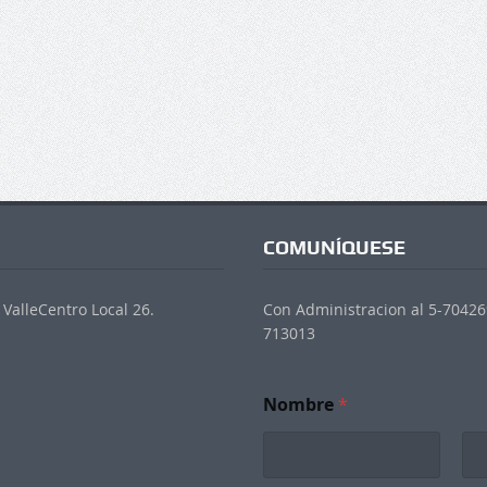
COMUNÍQUESE
ValleCentro Local 26.
Con Administracion al 5-704269
713013
N
Nombre
*
e
w
s
l