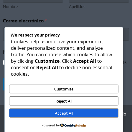
Nombre
Apellidos
N
Correo electrónico
*
o
m
b
We respect your privacy
r
Cookies help us improve your experience,
e
deliver personalized content, and analyze
S
Newsletter Subscription
*
traffic. You can choose which cookies to allow
u
by clicking
Customize
. Click
Accept All
to
b
I agree to receive newsletters and promotional emails.
s
consent or
Reject All
to decline non-essential
c
cookies.
r
i
Suscribirse
p
Customize
t
i
Reject All
o
n
Accept All
Agencia Digital - Desarrollo
S
web
u
Powered by
b