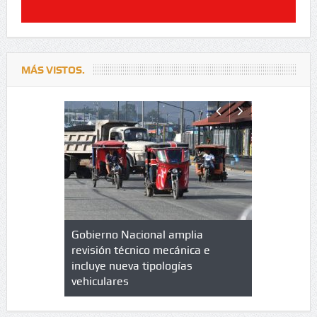
MÁS VISTOS.
lazo de
Gobierno Nacional amplia
Qué es un 
trícula en
revisión técnico mecánica e
cuáles son
 UPC
incluye nueva tipologías
vehiculares