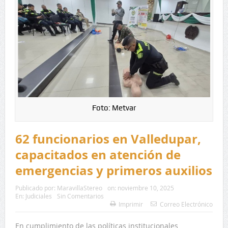
Foto: Metvar
62 funcionarios en Valledupar,
capacitados en atención de
emergencias y primeros auxilios
Publicado por:
MaravillaStereo
on:
noviembre 10, 2025
En:
Judiciales
Sin Comentarios
Imprimir
Correo Electrónico
En cumplimiento de las políticas institucionales