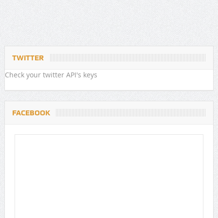
TWITTER
Check your twitter API's keys
FACEBOOK