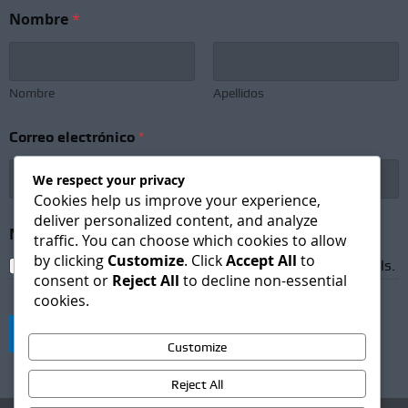
Nombre
*
Nombre
Apellidos
N
Correo electrónico
*
o
m
b
We respect your privacy
r
Cookies help us improve your experience,
e
deliver personalized content, and analyze
*
Newsletter Subscription
*
traffic. You can choose which cookies to allow
N
by clicking
Customize
. Click
Accept All
to
o
I agree to receive newsletters and promotional emails.
consent or
Reject All
to decline non-essential
m
b
cookies.
r
e
Suscribirse
Customize
Reject All