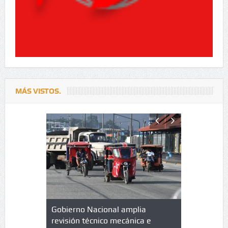
MÁS VISTOS.
lazo de
Gobierno Nacional amplia
Qué es un 
trícula en
revisión técnico mecánica e
cuáles son