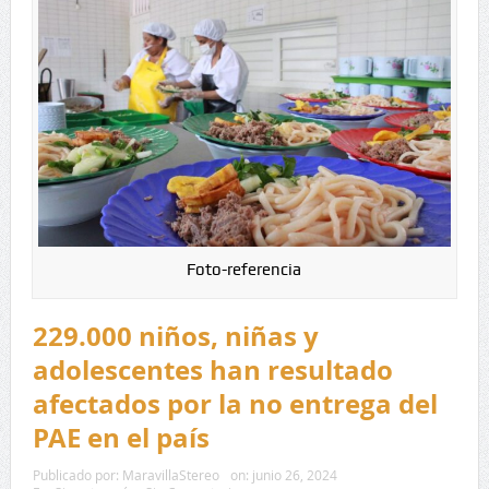
Foto-referencia
229.000 niños, niñas y
adolescentes han resultado
afectados por la no entrega del
PAE en el país
Publicado por:
MaravillaStereo
on:
junio 26, 2024