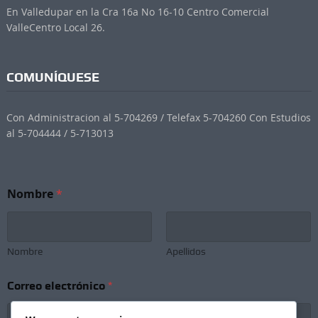
En Valledupar en la Cra 16a No 16-10 Centro Comercial
ValleCentro Local 26.
COMUNÍQUESE
Con Administracion al 5-704269 / Telefax 5-704260 Con Estudios
al 5-704444 / 5-713013
Nombre
*
Nombre
Apellidos
S
Correo electrónico
*
u
b
s