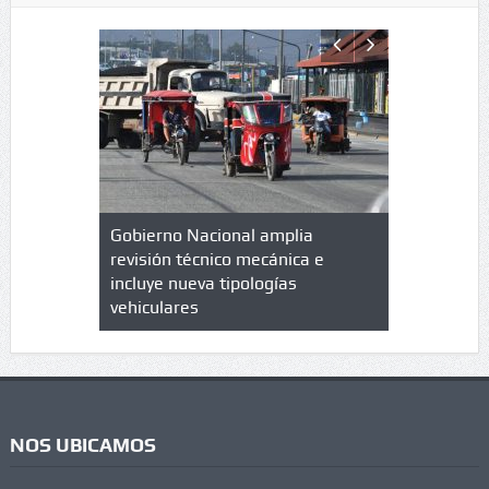
lazo de
Gobierno Nacional amplia
Qué es un 
trícula en
revisión técnico mecánica e
cuáles son
 UPC
incluye nueva tipologías
vehiculares
NOS UBICAMOS