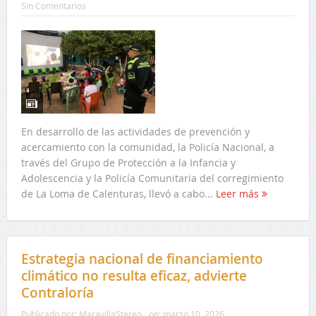
Sin Comentarios
En desarrollo de las actividades de prevención y
acercamiento con la comunidad, la Policía Nacional, a
través del Grupo de Protección a la Infancia y
Adolescencia y la Policía Comunitaria del corregimiento
de La Loma de Calenturas, llevó a cabo...
Leer más
Estrategia nacional de financiamiento
climático no resulta eficaz, advierte
Contraloría
Publicado por:
MaravillaStereo
on:
marzo 10, 2026