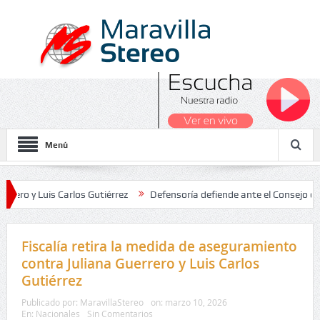
Menú
uis Carlos Gutiérrez
Defensoría defiende ante el Consejo de Estado
 Nacionales 2026
Fiscalía retira la medida de aseguramiento
contra Juliana Guerrero y Luis Carlos
Gutiérrez
Publicado por:
MaravillaStereo
on:
marzo 10, 2026
En:
Nacionales
Sin Comentarios