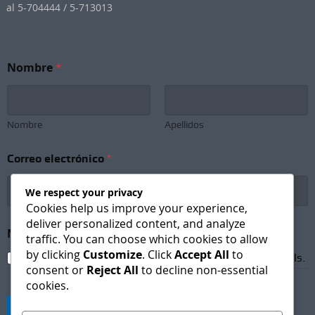
al 5-704444 / 5-713013
N
Nombre
*
e
w
s
l
e
Nombre
Apellidos
t
t
Correo electrónico
*
e
r
C
We respect your privacy
o
Cookies help us improve your experience,
r
deliver personalized content, and analyze
r
Newsletter Subscription
*
traffic. You can choose which cookies to allow
e
by clicking
Customize
. Click
Accept All
to
o
I agree to receive newsletters and promotional emails.
consent or
Reject All
to decline non-essential
N
cookies.
o
m
Suscribirse
b