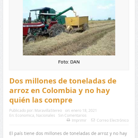
Foto: DAN
Dos millones de toneladas de
arroz en Colombia y no hay
quién las compre
Publicado por:
MaravillaStereo
on:
enero 18, 2021
En:
Economica
,
Nacionales
Sin Comentarios
Imprimir
Correo Electrónico
El país tiene dos millones de toneladas de arroz y no hay