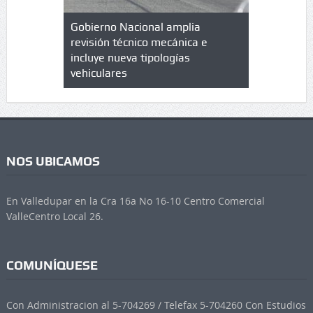
lazo de
Gobierno Nacional amplia
Qué es un 
trícula en
revisión técnico mecánica e
cuáles son
 UPC
incluye nueva tipologías
vehiculares
NOS UBICAMOS
En Valledupar en la Cra 16a No 16-10 Centro Comercial
ValleCentro Local 26.
COMUNÍQUESE
Con Administracion al 5-704269 / Telefax 5-704260 Con Estudios